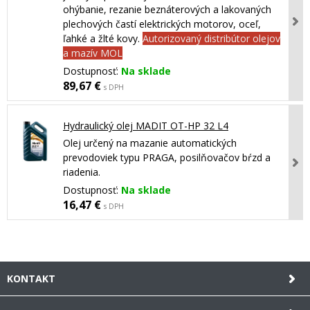
ohýbanie, rezanie beznáterových a lakovaných
plechových častí elektrických motorov, oceľ,
ľahké a žlté kovy.
Autorizovaný distribútor olejov
a mazív MOL
Dostupnosť:
Na sklade
89,67 €
s DPH
Hydraulický olej MADIT OT-HP 32 L4
Olej určený na mazanie automatických
prevodoviek typu PRAGA, posilňovačov bŕzd a
riadenia.
Dostupnosť:
Na sklade
16,47 €
s DPH
KONTAKT