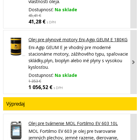
vlastnosti oleja.
Dostupnosť:
Na sklade
45,41 €
41,28 €
s DPH
Olej pre plynové motory Eni-Agip GEUM E 180KG
Eni-Agip GEUM E je vhodný pre moderné
stacionárne motory, zážihového typu, spaľovacie
skládky,plyn, bioplyn alebo iné plyny s vysokou
kyslosťou.
Dostupnosť:
Na sklade
1 353 €
1 056,52 €
s DPH
Výpredaj
Olej pre tvárnenie MOL Fortilmo EV 603 10L
MOL Fortilmo EV 603 je olej pre tvarovanie
jemných plechov, jemné razenie, dierovanie,