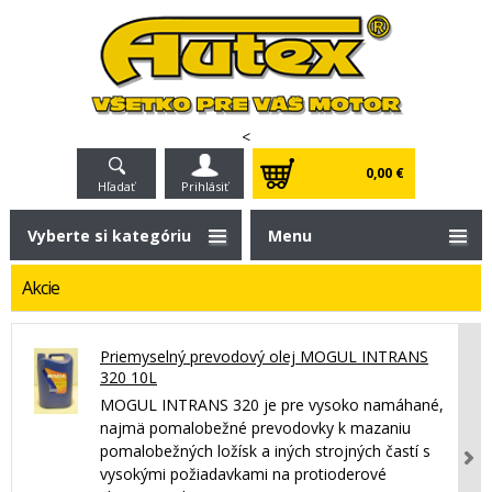
<
0,00 €
Hľadať
Prihlásiť
Vyberte si kategóriu
Menu
Akcie
Priemyselný prevodový olej MOGUL INTRANS
320 10L
MOGUL INTRANS 320 je pre vysoko namáhané,
najmä pomalobežné prevodovky k mazaniu
pomalobežných ložísk a iných strojných častí s
vysokými požiadavkami na protioderové