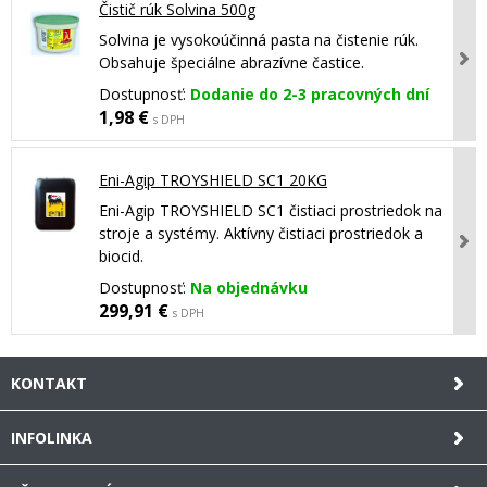
Čistič rúk Solvina 500g
Solvina je vysokoúčinná pasta na čistenie rúk.
Obsahuje špeciálne abrazívne častice.
Dostupnosť:
Dodanie do 2-3 pracovných dní
1,98 €
s DPH
Eni-Agip TROYSHIELD SC1 20KG
Eni-Agip TROYSHIELD SC1 čistiaci prostriedok na
stroje a systémy. Aktívny čistiaci prostriedok a
biocid.
Dostupnosť:
Na objednávku
299,91 €
s DPH
KONTAKT
INFOLINKA