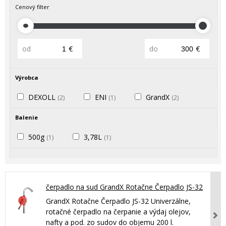
Cenový filter
od
€
do
€
Výrobca
DEXOLL
ENI
GrandX
(2)
(1)
(2)
Balenie
500g
3,78L
(1)
(1)
čerpadlo na sud GrandX Rotačne Čerpadlo JS-32
GrandX Rotačne Čerpadlo JS-32 Univerzálne,
rotačné čerpadlo na čerpanie a výdaj olejov,
nafty a pod. zo sudov do objemu 200 l.