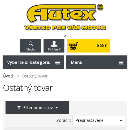
<
0,00 €
Hľadať
Prihlásiť
Vyberte si kategóriu
Menu
Úvod
Ostatný tovar
Ostatný tovar
Filter produktov
Zoradiť:
Prednastavené