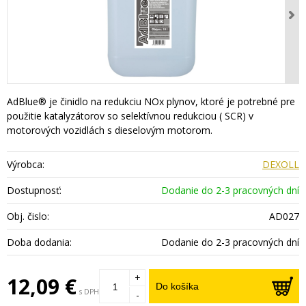
AdBlue® je činidlo na redukciu NOx plynov, ktoré je potrebné pre
použitie katalyzátorov so selektívnou redukciou ( SCR) v
motorových vozidlách s dieselovým motorom.
Výrobca:
DEXOLL
Dostupnosť:
Dodanie do 2-3 pracovných dní
Obj. čislo:
AD027
Doba dodania:
Dodanie do 2-3 pracovných dní
+
12,09 €
Do košíka
s DPH
-