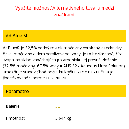
Ad Blue 5L
AdBlue® je 32,5% vodný roztok močoviny vyrobený z technicky
čistej močoviny a demineralizovanej vody. je to bezfarebná, číra
kvapalina slabo zapáchajúca po amoniaku.Jej presné zloženie
(32,5% močoviny, 67,5% vody = AUS 32 - Aqueous Urea Solution)
umožňuje stanoviť bod počiatku kryštalizácie na -11 °C a je
špecifikované v norme DIN 70070.
Parametre
Balenie
5L
Hmotnosť
5,644 kg