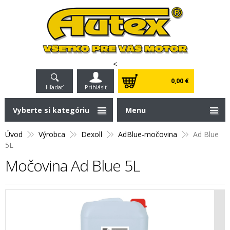
<
0,00 €
Hľadať
Prihlásiť
Vyberte si kategóriu
Menu
Úvod
Výrobca
Dexoll
AdBlue-močovina
Ad Blue
5L
Močovina Ad Blue 5L