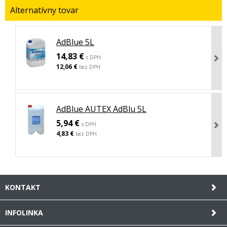
Alternatívny tovar
AdBlue 5L
14,83 €
s DPH
12,06 €
bez DPH
AdBlue AUTEX AdBlu 5L
5,94 €
s DPH
4,83 €
bez DPH
KONTAKT
INFOLINKA