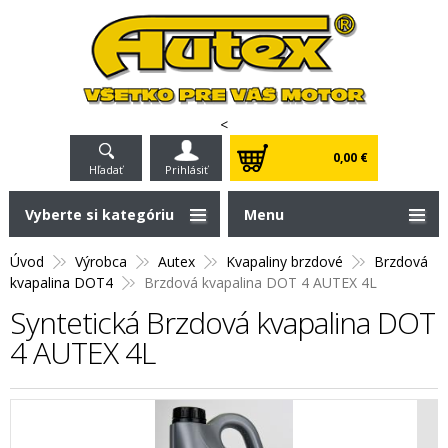
<
0,00 €
Hľadať
Prihlásiť
Vyberte si kategóriu
Menu
Úvod
Výrobca
Autex
Kvapaliny brzdové
Brzdová
kvapalina DOT4
Brzdová kvapalina DOT 4 AUTEX 4L
Syntetická Brzdová kvapalina DOT
4 AUTEX 4L