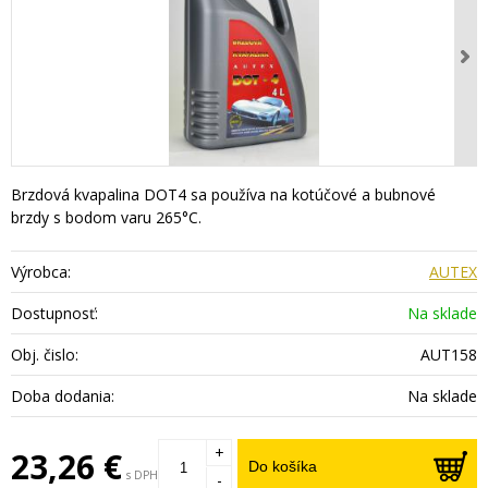
Brzdová kvapalina DOT4 sa používa na kotúčové a bubnové
brzdy s bodom varu 265°C.
Výrobca:
AUTEX
Dostupnosť:
Na sklade
Obj. čislo:
AUT158
Doba dodania:
Na sklade
+
23,26 €
Do košíka
s DPH
-