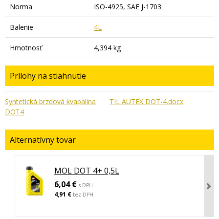
Norma
ISO-4925, SAE J-1703
Balenie
4L
Hmotnosť
4,394 kg
Prílohy na stiahnutie
Syntetická brzdová kvapalina
TIL AUTEX DOT-4.docx
DOT4
Alternatívny tovar
MOL DOT 4+ 0,5L
6,04 €
s DPH
4,91 €
bez DPH