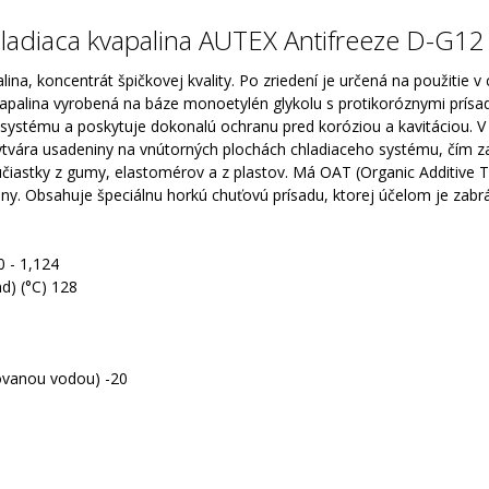
ladiaca kvapalina AUTEX Antifreeze D-G12
na, koncentrát špičkovej kvality. Po zriedení je určená na použitie 
kvapalina vyrobená na báze monoetylén glykolu s protikoróznymi prísa
ystému a poskytuje dokonalú ochranu pred koróziou a kavitáciou. V 
ytvára usadeniny na vnútorných plochách chladiaceho systému, čím z
účiastky z gumy, elastomérov a z plastov. Má OAT (Organic Additive
itany. Obsahuje špeciálnu horkú chuťovú prísadu, ktorej účelom je za
0 - 1,124
d) (°C) 128
ilovanou vodou) -20