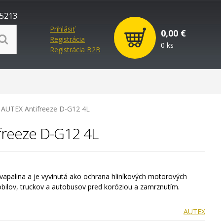
5213
Prihlásiť
0,00 €
Registrácia
0 ks
Registrácia B2B
a AUTEX Antifreeze D-G12 4L
freeze D-G12 4L
kvapalina a je vyvinutá ako ochrana hliníkových motorových
ilov, truckov a autobusov pred koróziou a zamrznutím.
AUTEX