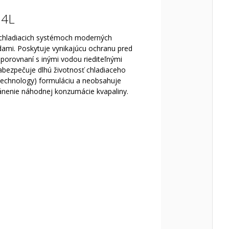
 4L
v chladiacich systémoch moderných
dami. Poskytuje vynikajúcu ochranu pred
porovnaní s inými vodou riediteľnými
abezpečuje dlhú životnosť chladiaceho
 Technology) formuláciu a neobsahuje
bránenie náhodnej konzumácie kvapaliny.