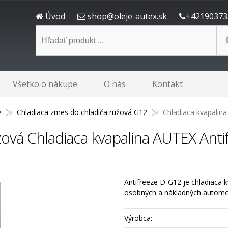
Úvod
shop@oleje-autex.sk
+42190373
Všetko o nákupe
O nás
Kontakt
v
Chladiaca zmes do chladiča ružová G12
Chladiaca kvapalin
ová Chladiaca kvapalina AUTEX Anti
Antifreeze D-G12 je chladiaca 
osobných a nákladných automob
Výrobca: