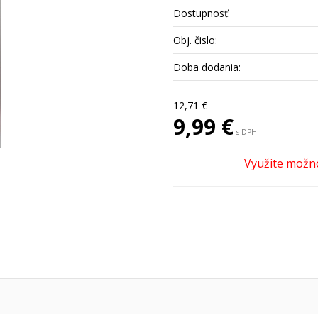
Dostupnosť:
Obj. čislo:
Doba dodania:
12,71 €
9,99 €
s DPH