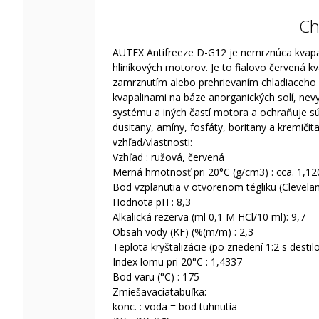
Ch
AUTEX Antifreeze D-G12 je nemrznúca kvapali
hliníkových motorov. Je to fialovo červená 
zamrznutím alebo prehrievaním chladiaceho s
kvapalinami na báze anorganických solí, nev
systému a iných častí motora a ochraňuje s
dusitany, amíny, fosfáty, boritany a kremič
vzhľad/vlastnosti:
Vzhľad : ružová, červená
Merná hmotnosť pri 20°C (g/cm3) : cca. 1,12
Bod vzplanutia v otvorenom tégliku (Clevelan
Hodnota pH : 8,3
Alkalická rezerva (ml 0,1 M HCl/10 ml): 9,7
Obsah vody (KF) (%(m/m) : 2,3
Teplota kryštalizácie (po zriedení 1:2 s dest
Index lomu pri 20°C : 1,4337
Bod varu (°C) : 175
Zmiešavaciatabuľka:
konc. : voda = bod tuhnutia