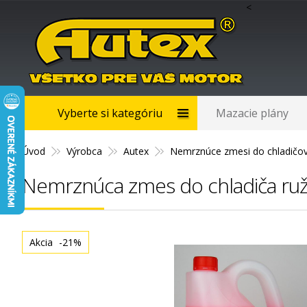
<
Vyberte si kategóriu
Mazacie plány
Úvod
Výrobca
Autex
Nemrznúce zmesi do chladičo
Nemrznúca zmes do chladiča ruž
Akcia
-21%