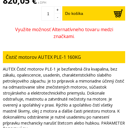
820,05 €
s DPH
+
Do košíka
-
Čistič motorov AUTEX PLE-1 160KG
AUTEX Čistič motorov PLE-1 je bezfarebná číra kvapalina, bez
zákalu, opalescencie, usadenín, charakteristického slabého
petrolejového zápachu. Je to prípravok a mimoriadne účinný čistič
na odmasťovanie silne znečistených motorov, súčiastok
strojárskeho a elektrotechnického priemyslu. Dokonale
odstraňuje, mastnotu a zatvrdnuté nečistoty na motore. Je
overený a spoľahlivý v praxi. Rýchlo a spoľahlivo čistí všetky
mastné škvrny, olej z motora a ďalšie časti priestoru motora. K
dokonalému odstránenie je nutné usadeninu po nanesení
prípravku mechanicky narušiť štetcom alebo hubkou. PARAMETER