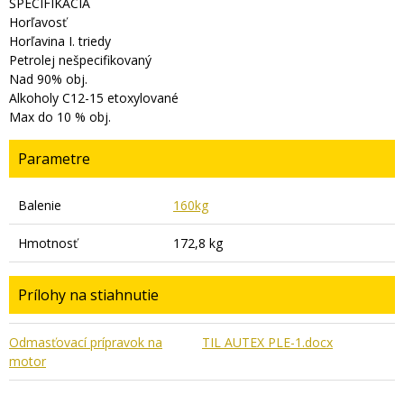
ŠPECIFIKÁCIA
Horľavosť
Horľavina I. triedy
Petrolej nešpecifikovaný
Nad 90% obj.
Alkoholy C12-15 etoxylované
Max do 10 % obj.
Parametre
Balenie
160kg
Hmotnosť
172,8 kg
Prílohy na stiahnutie
Odmasťovací prípravok na
TIL AUTEX PLE-1.docx
motor