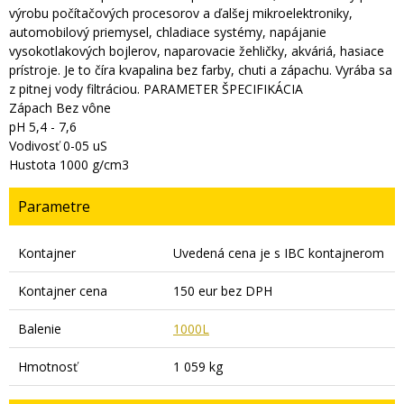
výrobu počítačových procesorov a ďalšej mikroelektroniky,
automobilový priemysel, chladiace systémy, napájanie
vysokotlakových bojlerov, naparovacie žehličky, akváriá, hasiace
prístroje. Je to číra kvapalina bez farby, chuti a zápachu. Vyrába sa
z pitnej vody filtráciou. PARAMETER ŠPECIFIKÁCIA
Zápach Bez vône
pH 5,4 - 7,6
Vodivosť 0-05 uS
Hustota 1000 g/cm3
Parametre
Kontajner
Uvedená cena je s IBC kontajnerom
Kontajner cena
150 eur bez DPH
Balenie
1000L
Hmotnosť
1 059 kg