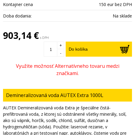
Kontajner cena
150 eur bez DPH
Doba dodania:
Na sklade
903,14 €
s DPH
+
Do košíka
-
Demineralizovaná voda AUTEX Extra 1000L
AUTEX Demineralizovaná voda Extra je špeciálne čistá-
prefiltrovaná voda, z ktorej sú odstránené všetky minerály, solí,
ako sú vápnik, horčík, sodík, chlorid, sulfát, dusičnan a
hydrogenuhličitan (sóda). Použitie: laserové rezanie, v
laboratóriách a pri testovaní napr. autoklávov, čistenie vody pre