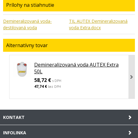
Prílohy na stiahnutie
Demineralizovaná voda-
TIL AUTEX Demineralizovaná
destilovaná voda
voda Extra.docx
Alternatívny tovar
Demineralizovaná voda AUTEX Extra
50L
58,72 €
s DPH
47,74 €
bez DPH
KONTAKT
INFOLINKA