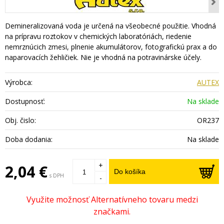
Demineralizovaná voda je určená na všeobecné použitie. Vhodná
na prípravu roztokov v chemických laboratóriách, riedenie
nemrznúcich zmesi, plnenie akumulátorov, fotografickú prax a do
naparovacích žehličiek. Nie je vhodná na potravinárske účely.
Výrobca:
AUTEX
Dostupnosť:
Na sklade
Obj. čislo:
OR237
Doba dodania:
Na sklade
+
2,04 €
Do košíka
s DPH
-