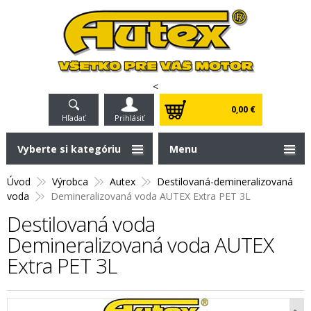
<
0,00 €
Hľadať
Prihlásiť
Vyberte si kategóriu
Menu
Úvod
Výrobca
Autex
Destilovaná-demineralizovaná
voda
Demineralizovaná voda AUTEX Extra PET 3L
Destilovaná voda
Demineralizovaná voda AUTEX
Extra PET 3L