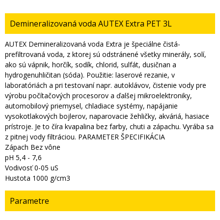
Demineralizovaná voda AUTEX Extra PET 3L
AUTEX Demineralizovaná voda Extra je špeciálne čistá-
prefiltrovaná voda, z ktorej sú odstránené všetky minerály, solí,
ako sú vápnik, horčík, sodík, chlorid, sulfát, dusičnan a
hydrogenuhličitan (sóda). Použitie: laserové rezanie, v
laboratóriách a pri testovaní napr. autoklávov, čistenie vody pre
výrobu počítačových procesorov a ďalšej mikroelektroniky,
automobilový priemysel, chladiace systémy, napájanie
vysokotlakových bojlerov, naparovacie žehličky, akváriá, hasiace
prístroje. Je to číra kvapalina bez farby, chuti a zápachu. Vyrába sa
z pitnej vody filtráciou. PARAMETER ŠPECIFIKÁCIA
Zápach Bez vône
pH 5,4 - 7,6
Vodivosť 0-05 uS
Hustota 1000 g/cm3
Parametre