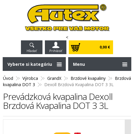
<
0,00 €
Hľadať
Prihlásiť
Vyberte si kategóriu
Menu
Úvod
Výrobca
GrandX
Brzdové kvapaliny
Brzdová
kvapalina DOT 3
Dexoll Brzdová Kvapalina DOT 3 3L
Prevádzková kvapalina Dexoll
Brzdová Kvapalina DOT 3 3L