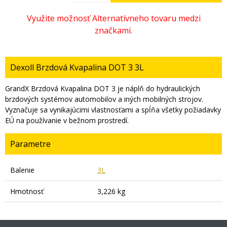
Dexoll Brzdová Kvapalina DOT 3 3L
GrandX Brzdová Kvapalina DOT 3 je náplň do hydraulických
brzdových systémov automobilov a iných mobilných strojov.
Vyznačuje sa vynikajúcimi vlastnosťami a spĺňa všetky požiadavky
EÚ na používanie v bežnom prostredí.
Parametre
Balenie
3L
Hmotnosť
3,226 kg