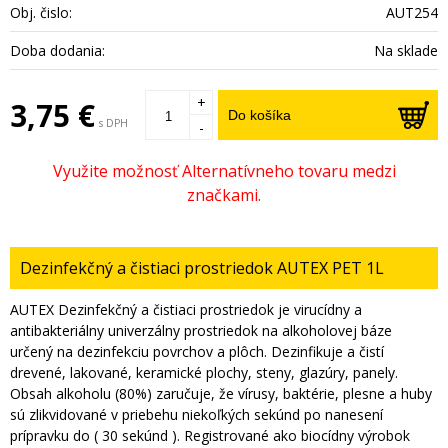
Obj. čislo:
AUT254
Doba dodania:
Na sklade
+
3,75 €
Do košíka
s DPH
-
Dezinfekčný a čistiaci prostriedok AUTEX PET 1L
AUTEX Dezinfekčný a čistiaci prostriedok je virucídny a
antibakteriálny univerzálny prostriedok na alkoholovej báze
určený na dezinfekciu povrchov a plôch. Dezinfikuje a čistí
drevené, lakované, keramické plochy, steny, glazúry, panely.
Obsah alkoholu (80%) zaručuje, že vírusy, baktérie, plesne a huby
sú zlikvidované v priebehu niekoľkých sekúnd po nanesení
prípravku do ( 30 sekúnd ). Registrované ako biocídny výrobok