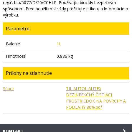
reg.č. bio/5077/D/20/CCHLP. Používajte biocídy bezpečným
spôsobom. Pred použitím si vždy prečítajte etiketu a informácie o
výrobku.
Parametre
Balenie
1L
Hmotnosť
0,886 kg
Prílohy na stiahnutie
Súbor
TIL AUTOL AUTEX
DEZINFEKČNÝ ČISTIACI
PROSTRIEDOK NA POVRCHY A
PODLAHY 80%.pdf
KONTAKT