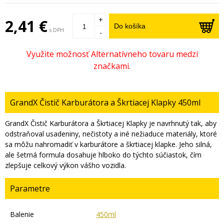
+
2,41 €
Do košíka
s DPH
-
GrandX Čistič Karburátora a Škrtiacej Klapky 450ml
GrandX Čistič Karburátora a Škrtiacej Klapky je navrhnutý tak, aby
odstraňoval usadeniny, nečistoty a iné nežiaduce materiály, ktoré
sa môžu nahromadiť v karburátore a škrtiacej klapke. Jeho silná,
ale šetrná formula dosahuje hlboko do týchto súčiastok, čím
zlepšuje celkový výkon vášho vozidla.
Parametre
Balenie
450ml