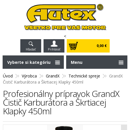
<
0,00 €
Hľadať
Prihlásiť
Vyberte si kategóriu
Menu
Úvod
Výrobca
GrandX
Technické spreje
GrandX
Čistič Karburátora a Škrtiacej Klapky 450ml
Profesionálny prípravok GrandX
Čistič Karburátora a Škrtiacej
Klapky 450ml