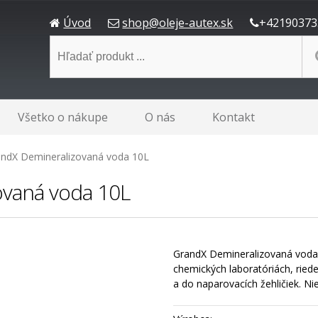
Úvod
shop@oleje-autex.sk
+42190373
Všetko o nákupe
O nás
Kontakt
ndX Demineralizovaná voda 10L
ovaná voda 10L
GrandX Demineralizovaná voda 
chemických laboratóriách, ried
a do naparovacích žehličiek. Ni