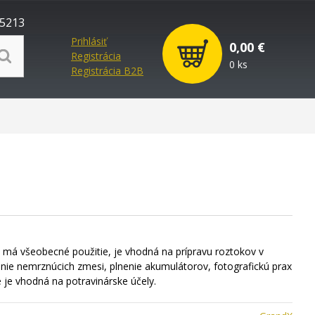
5213
Prihlásiť
0,00 €
Registrácia
0 ks
Registrácia B2B
má všeobecné použitie, je vhodná na prípravu roztokov v
enie nemrznúcich zmesi, plnenie akumulátorov, fotografickú prax
e je vhodná na potravinárske účely.