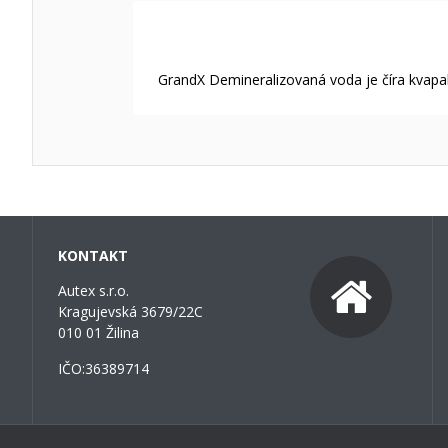
GrandX Demineralizovaná voda je číra kvapali
KONTAKT
Autex s.r.o.
Kragujevská 3679/22C
010 01 Žilina
IČO:36389714