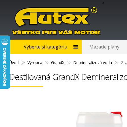
<
Vyberte si kategóriu
Mazacie plány
Úvod
Výrobca
GrandX
Demineralizová voda
Gra
Destilovaná GrandX Demineraliz