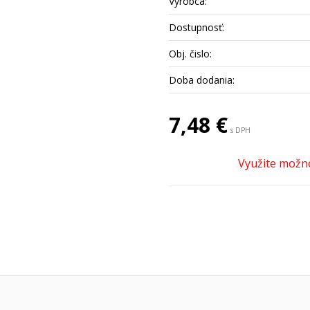
Výrobca:
Dostupnosť:
Obj. čislo:
Doba dodania:
7,48 €
s DPH