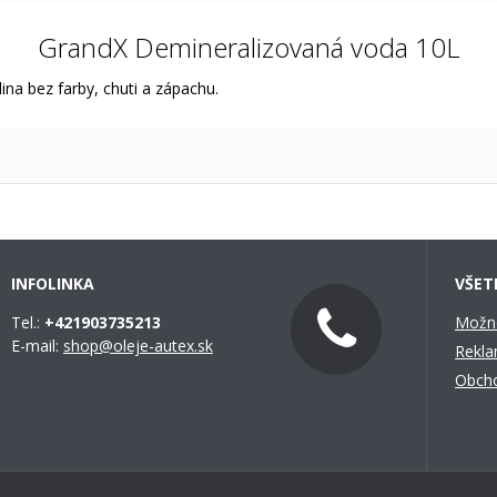
GrandX Demineralizovaná voda 10L
na bez farby, chuti a zápachu.
INFOLINKA
VŠET
Tel.:
+421903735213
Možno
E-mail:
shop@oleje-autex.sk
Rekla
Obch