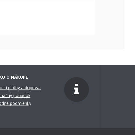
KO O NÁKUPE
sti platby a doprava
mačný poriadok
odné podmienky