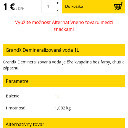
+
1 €
Do košíka
s DPH
-
GrandX Demineralizovaná voda 1L
GrandX Demineralizovaná voda je číra kvapalina bez farby, chuti a
zápachu.
Parametre
Balenie
1L
Hmotnosť
1,082 kg
Alternatívny tovar