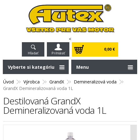
<
0,00 €
Hľadať
Prihlásiť
Vyberte si kategóriu
Menu
Úvod
Výrobca
GrandX
Demineralizová voda
GrandX Demineralizovaná voda 1L
Destilovaná GrandX
Demineralizovaná voda 1L