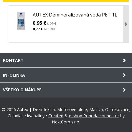
AUTEX Demineralizovaná voda PET 1L
0,95 €
s DPH
0,77 €
bez DPH
KONTAKT
INFOLINKA
VŠETKO O NÁKUPE
© 2026 Autex | Dezinfekcia, Motorové oleje, Mazivá, Ostrekovače,
Chladiace kvapaliny •
Created
&
e-shop Pohoda connector
by
NextCom s.r.o.