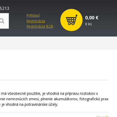
5213
Prihlásiť
0,00 €
Registrácia
0 ks
Registrácia B2B
má všeobecné použitie, je vhodná na prípravu roztokov v
enie nemrznúcich zmesi, plnenie akumulátorov, fotografickú prax
e je vhodná na potravinárske účely.