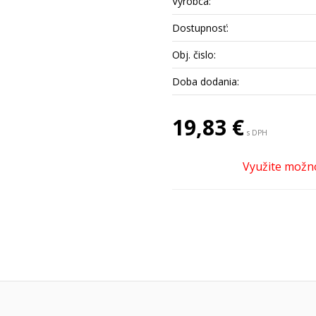
Výrobca:
Dostupnosť:
Obj. čislo:
Doba dodania:
19,83 €
s DPH