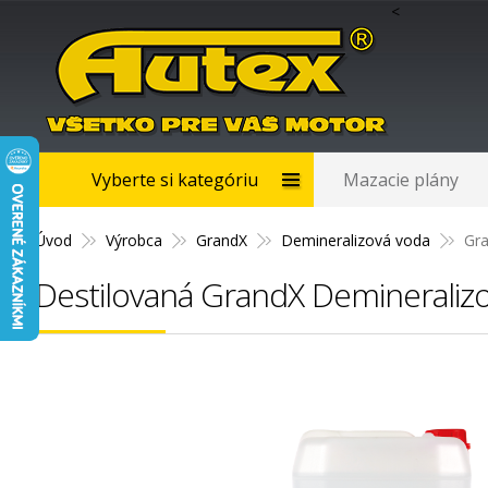
<
Vyberte si kategóriu
Mazacie plány
Úvod
Výrobca
GrandX
Demineralizová voda
Gra
Destilovaná GrandX Demineraliz