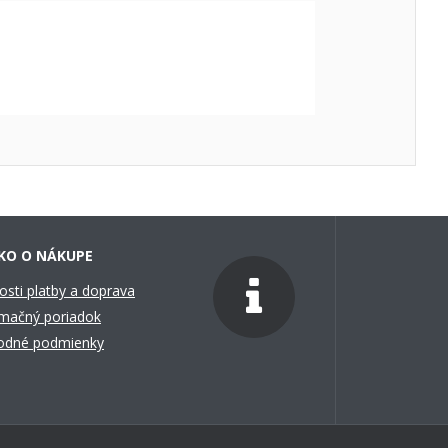
KO O NÁKUPE
sti platby a doprava
mačný poriadok
odné podmienky