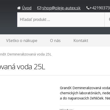
Úvod
shop@oleje-autex.sk
+42190373
Všetko o nákupe
O nás
Kontakt
ndX Demineralizovaná voda 25L
ovaná voda 25L
GrandX Demineralizovaná voda 
chemických laboratóriách, ried
a do naparovacích žehličiek. Ni