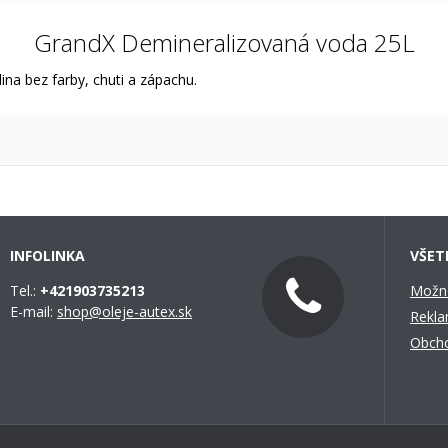
GrandX Demineralizovaná voda 25L
na bez farby, chuti a zápachu.
INFOLINKA
VŠET
Tel.:
+421903735213
Možno
E-mail:
shop@oleje-autex.sk
Rekla
Obch