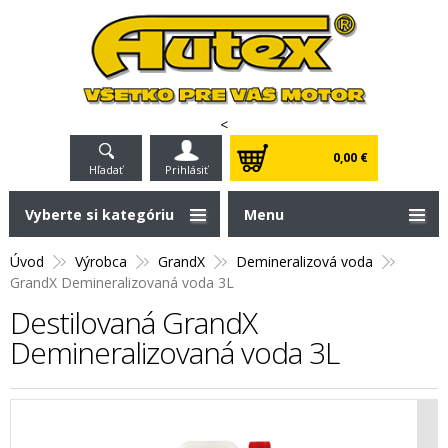
<
0,00 €
Hľadať
Prihlásiť
Vyberte si kategóriu
Menu
Úvod
Výrobca
GrandX
Demineralizová voda
GrandX Demineralizovaná voda 3L
Destilovaná GrandX
Demineralizovaná voda 3L