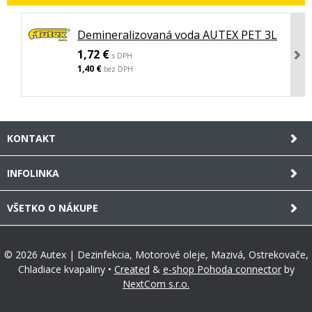
Demineralizovaná voda AUTEX PET 3L
1,72 €
s DPH
1,40 €
bez DPH
KONTAKT
INFOLINKA
VŠETKO O NÁKUPE
© 2026 Autex | Dezinfekcia, Motorové oleje, Mazivá, Ostrekovače,
Chladiace kvapaliny •
Created
&
e-shop Pohoda connector
by
NextCom s.r.o.