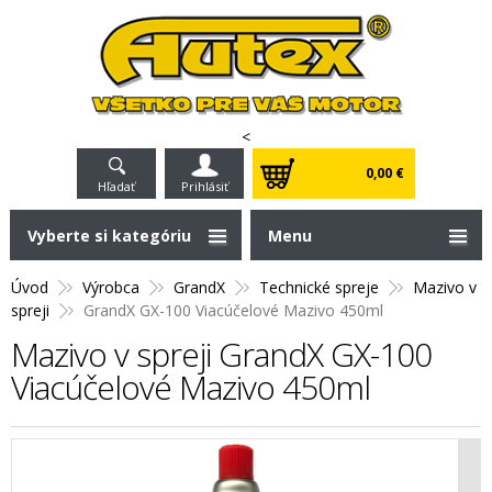
<
0,00 €
Hľadať
Prihlásiť
Vyberte si kategóriu
Menu
Úvod
Výrobca
GrandX
Technické spreje
Mazivo v
spreji
GrandX GX-100 Viacúčelové Mazivo 450ml
Mazivo v spreji GrandX GX-100
Viacúčelové Mazivo 450ml