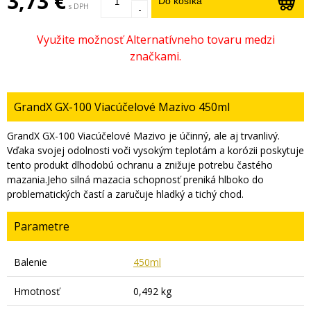
3,73 €
Do košíka
s DPH
-
GrandX GX-100 Viacúčelové Mazivo 450ml
GrandX GX-100 Viacúčelové Mazivo je účinný, ale aj trvanlivý.
Vďaka svojej odolnosti voči vysokým teplotám a korózii poskytuje
tento produkt dlhodobú ochranu a znižuje potrebu častého
mazania.Jeho silná mazacia schopnosť preniká hlboko do
problematických častí a zaručuje hladký a tichý chod.
Parametre
Balenie
450ml
Hmotnosť
0,492 kg