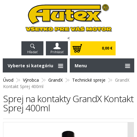
<
0,00 €
Hľadať
Prihlásiť
Vyberte si kategóriu
Menu
Úvod
Výrobca
GrandX
Technické spreje
GrandX
Kontakt Sprej 400ml
Sprej na kontakty GrandX Kontakt
Sprej 400ml