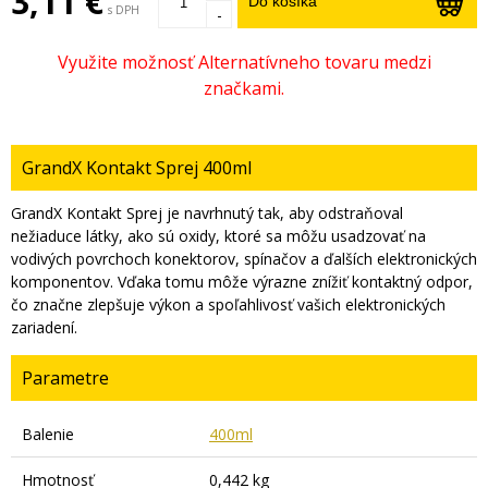
3,11 €
Do košíka
s DPH
-
GrandX Kontakt Sprej 400ml
GrandX Kontakt Sprej je navrhnutý tak, aby odstraňoval
nežiaduce látky, ako sú oxidy, ktoré sa môžu usadzovať na
vodivých povrchoch konektorov, spínačov a ďalších elektronických
komponentov. Vďaka tomu môže výrazne znížiť kontaktný odpor,
čo značne zlepšuje výkon a spoľahlivosť vašich elektronických
zariadení.
Parametre
Balenie
400ml
Hmotnosť
0,442 kg