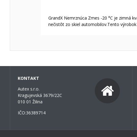
GrandX Nemrznúca Zmes -20 °C je zimná kvap
nečistôt zo skiel automobilov.Tento výrobok j
KONTAKT
Autex s.r.o.
Kragujevská 3679/22C
010 01 Žilina
IČO:36389714