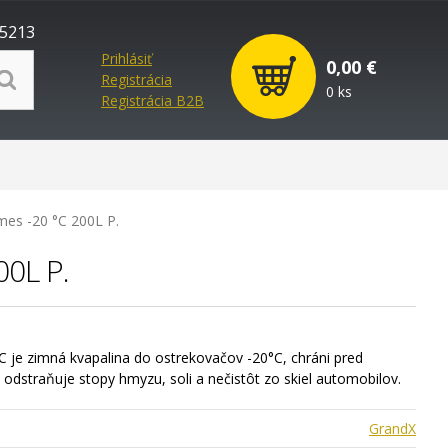
5213
Prihlásiť
0,00 €
Registrácia
0 ks
Registrácia B2B
es -20 °C 200L P.
00L P.
je zimná kvapalina do ostrekovačov -20°C, chráni pred
odstraňuje stopy hmyzu, soli a nečistôt zo skiel automobilov.
GrandX