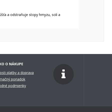
šťa a odstraňuje stopy hmyzu, soli a
KO O NÁKUPE
sti platby a doprava
mačný poriadok
odné podmienky