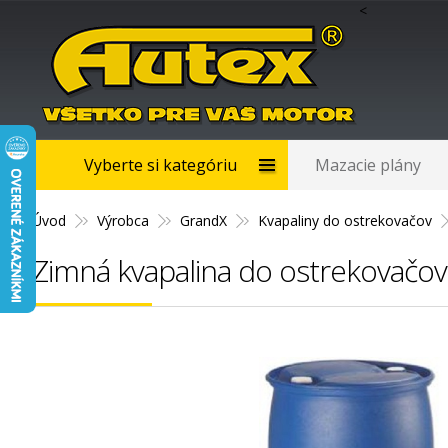
<
Vyberte si kategóriu
Mazacie plány
Úvod
Výrobca
GrandX
Kvapaliny do ostrekovačov
Zimná kvapalina do ostrekovačo