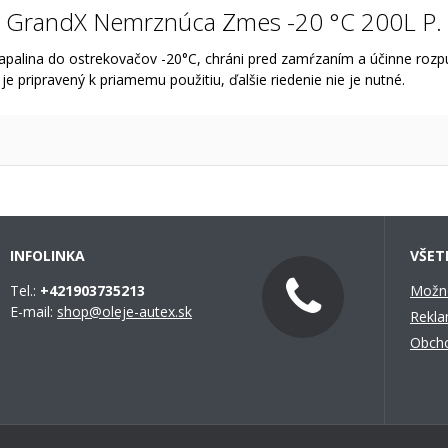
GrandX Nemrznúca Zmes -20 °C 200L P.
alina do ostrekovačov -20°C, chráni pred zamŕzaním a účinne rozpú
e pripravený k priamemu použitiu, ďalšie riedenie nie je nutné.
INFOLINKA
VŠET
Tel.:
+421903735213
Možno
E-mail:
shop@oleje-autex.sk
Rekla
Obch