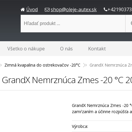
Úvod
shop@oleje-autex.sk
+42190373
Všetko o nákupe
O nás
Kontakt
Zimná kvapalina do ostrekovačov -20°C
GrandX Nemrznúca Zm
v GrandX Nemrznúca Zmes -20 °C 2
GrandX Nemrznúca Zmes -20 °C 
zamŕzaním a účinne rozpúšťa a 
Výrobca: