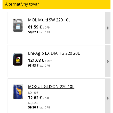
Alternatívny tovar
MOL Multi SW 220 10L
61,59 €
s DPH
50,07 €
bez DPH
Eni-Agip EXIDIA HG 220 20L
121,68 €
s DPH
98,93 €
bez DPH
MOGUL GLISON 220 10L
80,10 €
72,82 €
s DPH
65,12 €
59,20 €
bez DPH