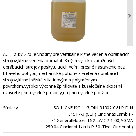
AUTEX KV 220 je vhodný pre vertikálne klzné vedenia obrábacích
strojov,klzné vedenia pomalobežných vysoko zaťažených
obrábacích strojov poskytujúcich veľmi presné nastavenie bez
trhavého pohybu,mechanické pohony a vretená obrábacích
strojov,klzné ložiská s liatinovým a polymérnym
povrchom,vysoko výkonné špirálovité a kuželočelne skosené
uzavreté priemyselné prevody,na priemyselné použitie.
Súhlasy:
ISO-L-CKE,ISO-L-G,DIN 51502 CGLP,DIN
51517-3 (CLP),CincinnatiLamb P-
74,GeneralMotors LS2 LW-22-1-00,AGMA
250.04,CincinnatiLamb P-50 (FivesCincinnati)