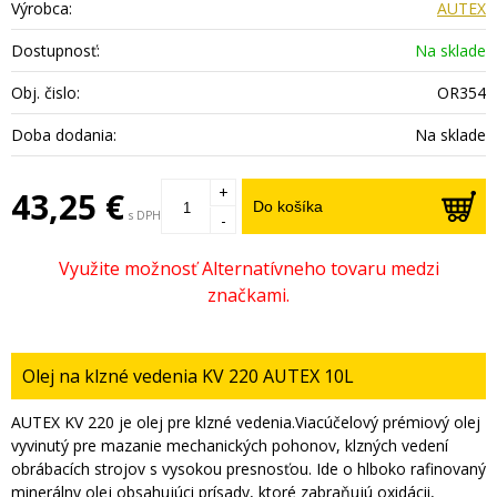
Výrobca:
AUTEX
Dostupnosť:
Na sklade
Obj. čislo:
OR354
Doba dodania:
Na sklade
+
43,25 €
Do košíka
s DPH
-
Olej na klzné vedenia KV 220 AUTEX 10L
AUTEX KV 220 je olej pre klzné vedenia.Viacúčelový prémiový olej
vyvinutý pre mazanie mechanických pohonov, klzných vedení
obrábacích strojov s vysokou presnosťou. Ide o hlboko rafinovaný
minerálny olej obsahujúci prísady, ktoré zabraňujú oxidácii,