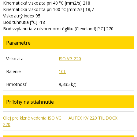
Kinematická viskozita pri 40 °C [mm2/s] 218
Kinematická viskozita pri 100 °C [mm2/s] 18,7
Viskozitný index 95
Bod tuhnutia [°C] -18
Bod vzplanutia v otvorenom tégliku (Cleveland) [°C] 270
Parametre
Viskozita
ISO VG 220
Balenie
10L
Hmotnosť
9,335 kg
Prílohy na stiahnutie
Olej pre klzné vedenia ISO VG
AUTEX KV 220 TIL.DOCX
220