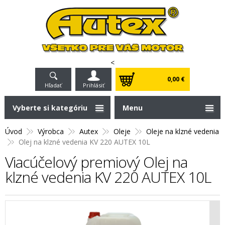
<
0,00 €
Hľadať
Prihlásiť
Vyberte si kategóriu
Menu
Úvod
Výrobca
Autex
Oleje
Oleje na klzné vedenia
Olej na klzné vedenia KV 220 AUTEX 10L
Viacúčelový premiový Olej na
klzné vedenia KV 220 AUTEX 10L