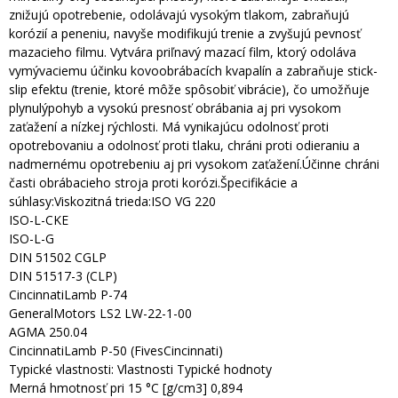
znižujú opotrebenie, odolávajú vysokým tlakom, zabraňujú
korózií a peneniu, navyše modifikujú trenie a zvyšujú pevnosť
mazacieho filmu. Vytvára priľnavý mazací film, ktorý odoláva
vymývaciemu účinku kovoobrábacích kvapalín a zabraňuje stick-
slip efektu (trenie, ktoré môže spôsobiť vibrácie), čo umožňuje
plynulýpohyb a vysokú presnosť obrábania aj pri vysokom
zaťažení a nízkej rýchlosti. Má vynikajúcu odolnosť proti
opotrebovaniu a odolnosť proti tlaku, chráni proti odieraniu a
nadmernému opotrebeniu aj pri vysokom zaťažení.Účinne chráni
časti obrábacieho stroja proti korózi.Špecifikácie a
súhlasy:Viskozitná trieda:ISO VG 220
ISO-L-CKE
ISO-L-G
DIN 51502 CGLP
DIN 51517-3 (CLP)
CincinnatiLamb P-74
GeneralMotors LS2 LW-22-1-00
AGMA 250.04
CincinnatiLamb P-50 (FivesCincinnati)
Typické vlastnosti: Vlastnosti Typické hodnoty
Merná hmotnosť pri 15 °C [g/cm3] 0,894