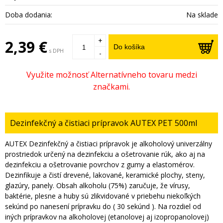
Doba dodania:
Na sklade
+
2,39 €
Do košíka
s DPH
-
Dezinfekčný a čistiaci prípravok AUTEX PET 500ml
AUTEX Dezinfekčný a čistiaci prípravok je alkoholový univerzálny
prostriedok určený na dezinfekciu a ošetrovanie rúk, ako aj na
dezinfekciu a ošetrovanie povrchov z gumy a elastomérov.
Dezinfikuje a čistí drevené, lakované, keramické plochy, steny,
glazúry, panely. Obsah alkoholu (75%) zaručuje, že vírusy,
baktérie, plesne a huby sú zlikvidované v priebehu niekoľkých
sekúnd po nanesení prípravku do ( 30 sekúnd ). Na rozdiel od
iných prípravkov na alkoholovej (etanolovej aj izopropanolovej)