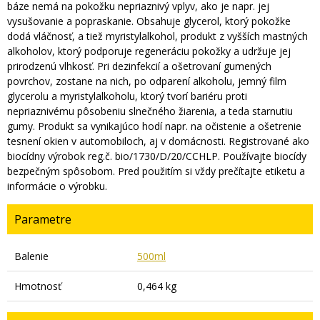
báze nemá na pokožku nepriaznivý vplyv, ako je napr. jej
vysušovanie a popraskanie. Obsahuje glycerol, ktorý pokožke
dodá vláčnosť, a tiež myristylalkohol, produkt z vyšších mastných
alkoholov, ktorý podporuje regeneráciu pokožky a udržuje jej
prirodzenú vlhkosť. Pri dezinfekcií a ošetrovaní gumených
povrchov, zostane na nich, po odparení alkoholu, jemný film
glycerolu a myristylalkoholu, ktorý tvorí bariéru proti
nepriaznivému pôsobeniu slnečného žiarenia, a teda starnutiu
gumy. Produkt sa vynikajúco hodí napr. na očistenie a ošetrenie
tesnení okien v automobiloch, aj v domácnosti. Registrované ako
biocídny výrobok reg.č. bio/1730/D/20/CCHLP. Používajte biocídy
bezpečným spôsobom. Pred použitím si vždy prečítajte etiketu a
informácie o výrobku.
Parametre
Balenie
500ml
Hmotnosť
0,464 kg