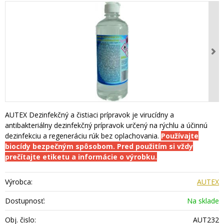
AUTEX Dezinfekčný a čistiaci prípravok je virucídny a
antibakteriálny dezinfekčný prípravok určený na rýchlu a účinnú
dezinfekciu a regeneráciu rúk bez oplachovania.
Používajte
biocídy bezpečným spôsobom. Pred použitím si vždy
prečítajte etiketu a informácie o výrobku.
Výrobca:
AUTEX
Dostupnosť:
Na sklade
Obj. čislo:
AUT232