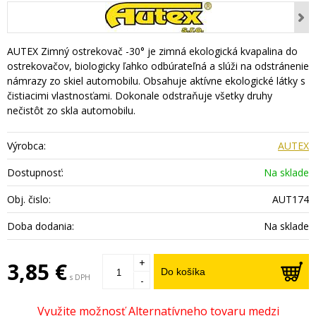
AUTEX Zimný ostrekovač -30° je zimná ekologická kvapalina do
ostrekovačov, biologicky ľahko odbúrateľná a slúži na odstránenie
námrazy zo skiel automobilu. Obsahuje aktívne ekologické látky s
čistiacimi vlastnosťami. Dokonale odstraňuje všetky druhy
nečistôt zo skla automobilu.
Výrobca:
AUTEX
Dostupnosť:
Na sklade
Obj. čislo:
AUT174
Doba dodania:
Na sklade
+
3,85 €
Do košíka
s DPH
-