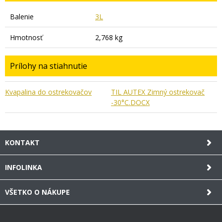
Balenie
3L
Hmotnosť
2,768 kg
Prílohy na stiahnutie
Kvapalina do ostrekovačov
TIL AUTEX Zimný ostrekovač
-30°C.DOCX
KONTAKT
INFOLINKA
VŠETKO O NÁKUPE