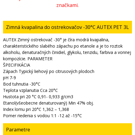
Zimná kvapalina do ostrekovačov -30°C AUTEX PET 3L
AUTEX Zimný ostrekovač -30° je číra modrá kvapalina,
charakteristického slabého zápachu po etanole a je to roztok
alkoholu, denaturačných činidiel, glykolu, tenzidu, farbiva a vonnej
kompozície. PARAMETER
ŠPECIFIKÁCIA
Zápach Typický liehový po citrusových plodoch
pH 7-9
Bod tuhnutia -30°C
Teplota vzplanutia Cca 20°C
Hustota pri 20 °C 0,91- 0,933 g/cm3
Etanol(všeobecne denaturovaný) Min 47% obj.
Index lomu pri 20°C 1,362 – 1,368
Pomer riedenia s vodou 1:1 -12 až -15°C
Parametre