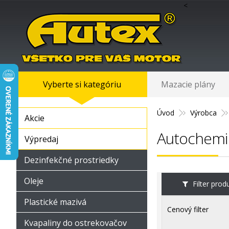
<
Vyberte si kategóriu
Mazacie plány
Úvod
Výrobca
Akcie
Autochemik
Výpredaj
Dezinfekčné prostriedky
Oleje
Filter pro
Plastické mazivá
Cenový filter
Kvapaliny do ostrekovačov