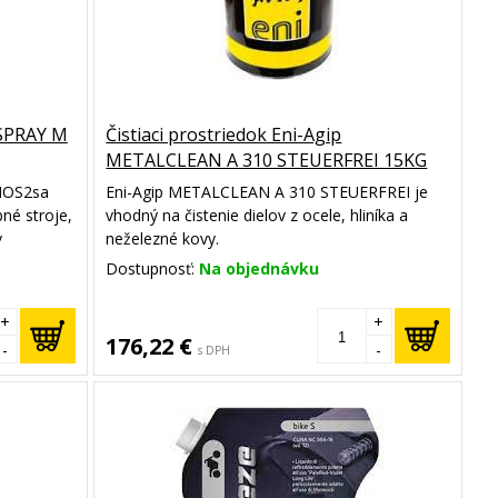
ISPRAY M
Čistiaci prostriedok Eni-Agip
METALCLEAN A 310 STEUERFREI 15KG
MOS2sa
Eni-Agip METALCLEAN A 310 STEUERFREI je
né stroje,
vhodný na čistenie dielov z ocele, hliníka a
v
neželezné kovy.
iedok pri
Dostupnosť:
Na objednávku
ok. je
 MoS2 pre
+
+
176,22 €
-
-
s DPH
y.