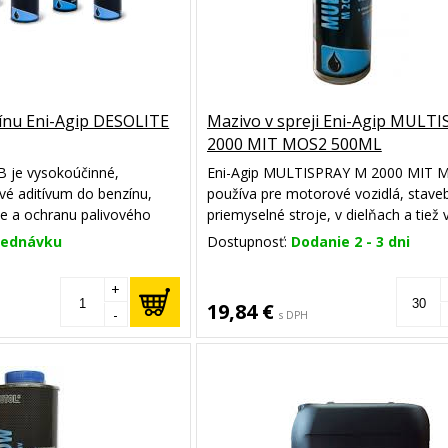
ínu Eni-Agip DESOLITE
Mazivo v spreji Eni-Agip MULT
2000 MIT MOS2 500ML
B je vysokoúčinné,
Eni-Agip MULTISPRAY M 2000 MIT 
ové aditívum do benzínu,
používa pre motorové vozidlá, staveb
ie a ochranu palivového
priemyselné stroje, v dielňach a tiež 
e usadeniny, predchádza
oblastiach hobby ako pomocný prostr
jednávku
Dostupnosť:
Dodanie 2 - 3 dni
 pre všetky benzínové
zostavovaní a ako ochranný prostried
vstrekovanie, 2-takt/4-
špeciálne mazivo v spreji s Molykou
+
mnohostranné použitie v priemysle,
19,84 €
-
s DPH
motorových vozidiel a v oblasti hobb