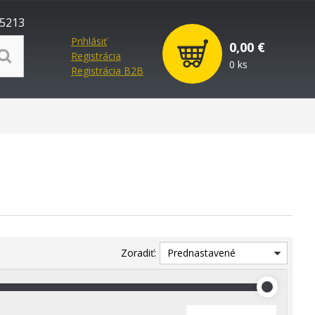
5213
Prihlásiť
0,00 €
Registrácia
0 ks
Registrácia B2B
Zoradiť:
Prednastavené