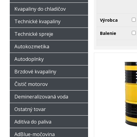
Kvapaliny do chladičov
Výrobca
Technické kvapaliny
Balenie
Technické spreje
Autokozmetika
Autodoplnky
Brzdové kvapaliny
Čistič motorov
Demineralizovaná voda
Ostatný tovar
Aditíva do paliva
AdBlue-močovina