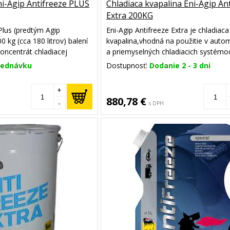
ni-Agip Antifreeze PLUS
Chladiaca kvapalina Eni-Agip An
Extra 200KG
 Plus (predtým Agip
Eni-Agip Antifreeze Extra je chladiaca
0 kg (cca 180 litrov) balení
kvapalina,vhodná na použitie v auto
oncentrát chladiacej
a priemyselných chladiacich systémo
tylénglykolu určený pre
protipožiarnych systémoch.
jednávku
Dostupnosť:
Dodanie 2 - 3 dni
torových vozidiel a
y.
+
880,78 €
-
s DPH