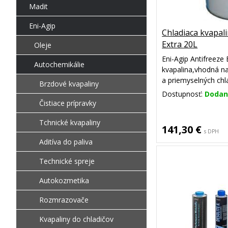
Madit
Eni-Agip
Chladiaca kvapali
Extra 20L
Oleje
Eni-Agip Antifreeze 
Autochemikálie
kvapalina,vhodná na
a priemyselných chl
Brzdové kvapaliny
protipožiarnych sy
Dostupnosť:
Dodani
Čistiace prípravky
Tchnické kvapaliny
141,30 €
s DPH
Aditíva do paliva
Technické spreje
Autokozmetika
Rozmrazovače
Kvapaliny do chladičov