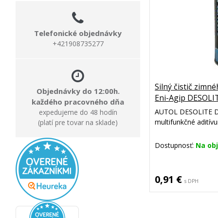
Telefonické objednávky
+421908735277
Silný čistič zim
Objednávky do 12:00h.
Eni-Agip DESOLI
každého pracovného dňa
AUTOL DESOLITE DW
expedujeme do 48 hodín
multifunkčné aditív
(platí pre tovar na sklade)
Dostupnosť:
Na ob
0,91 €
s DPH