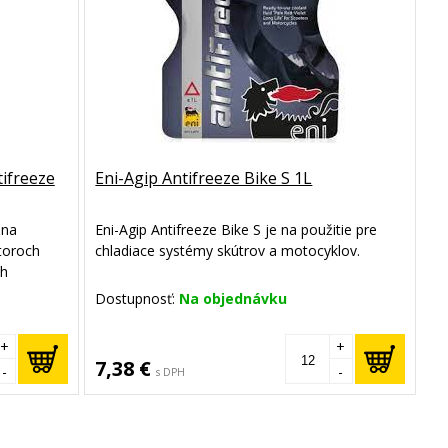
tifreeze
Eni-Agip Antifreeze Bike S 1L
 na
Eni-Agip Antifreeze Bike S je na použitie pre
toroch
chladiace systémy skútrov a motocyklov.
ch
oužiť v
Dostupnosť:
Na objednávku
 s výkonom
8,
+
+
6.
7,38 €
-
-
s DPH