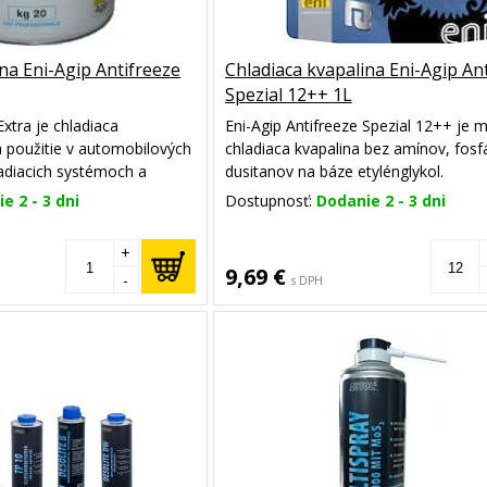
na Eni-Agip Antifreeze
Chladiaca kvapalina Eni-Agip An
Spezial 12++ 1L
Extra je chladiaca
Eni-Agip Antifreeze Spezial 12++ je 
 použitie v automobilových
chladiaca kvapalina bez amínov, fosf
adiacich systémoch a
dusitanov na báze etylénglykol.
stémoch.
e 2 - 3 dni
Dostupnosť:
Dodanie 2 - 3 dni
+
9,69 €
-
s DPH