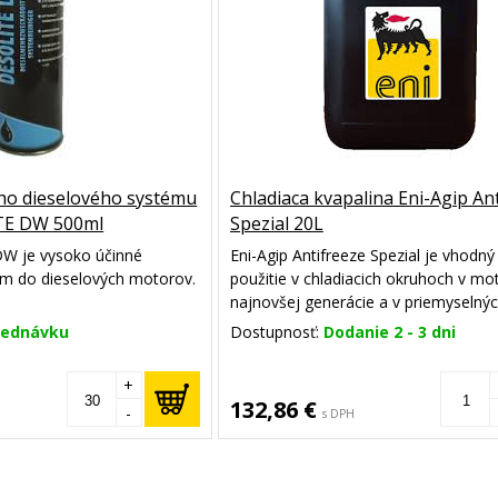
ného dieselového systému
Chladiaca kvapalina Eni-Agip An
TE DW 500ml
Spezial 20L
 je vysoko účinné
Eni-Agip Antifreeze Spezial je vhodný
um do dieselových motorov.
použitie v chladiacich okruhoch v mo
najnovšej generácie a v priemyselný
chladiacich systémoch,je možné ho p
jednávku
Dostupnosť:
Dodanie 2 - 3 dni
prípadoch, keď sa vyžaduje produkt
úroveň ASTM D 4985, MTU MTL 504
+
Cummins CES 14603 alebo CES 1463
132,86 €
-
s DPH