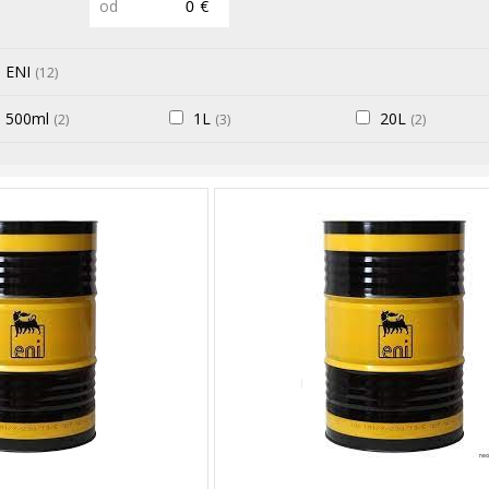
od
€
ENI
(12)
500ml
1L
20L
(2)
(3)
(2)