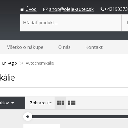
Úvod
shop@oleje-autex.sk
+42190373
Všetko o nákupe
O nás
Kontakt
Eni-Agip
Autochemikálie
álie
duktov
Zobrazenie: