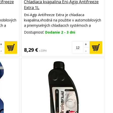
tifreeze
Chladiaca kvapalina Eni-Agip Antifreeze
Extra 1L
Eni-Agip Antifreeze Extra je chladiaca
mobilových
kvapalina,vhodná na použitie v automobilových
ch a
a priemyselných chladiacich systémoch a
protipožiarnych systémoch.
Dostupnosť:
Dodanie 2 - 3 dni
+
+
8,29 €
-
-
s DPH