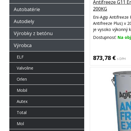
Antifreeze G11 E
200KG
Autobatérie
Eni-Agip Antifreeze
Autodiely
Antifreeze Plus) v 20
je vysoko výkonný k
Výrobky z betónu
kvapaliny na báze e
Dostupnosť:
Na ob
chladiace okruhy mo
Výrobca
priemyselné systém
873,78 €
ELF
s DPH
Valvoline
Orlen
Mobil
Autex
Total
Mol