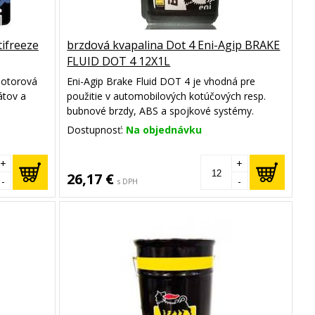
tifreeze
brzdová kvapalina Dot 4 Eni-Agip BRAKE
FLUID DOT 4 12X1L
motorová
Eni-Agip Brake Fluid DOT 4 je vhodná pre
átov a
použitie v automobilových kotúčových resp.
bubnové brzdy, ABS a spojkové systémy.
Dostupnosť:
Na objednávku
+
+
26,17 €
-
-
s DPH