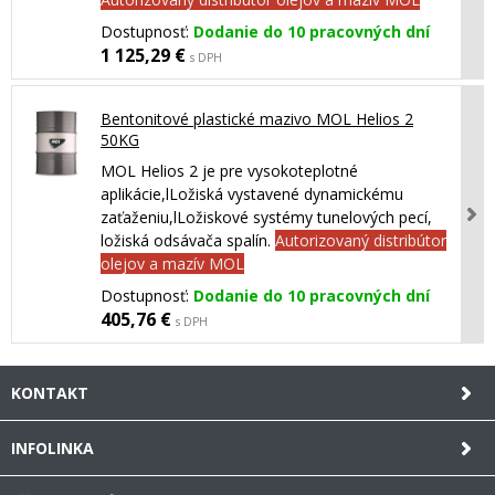
Dostupnosť:
Dodanie do 10 pracovných dní
1 125,29 €
s DPH
Bentonitové plastické mazivo MOL Helios 2
50KG
MOL Helios 2 je pre vysokoteplotné
aplikácie,lLožiská vystavené dynamickému
zaťaženiu,lLožiskové systémy tunelových pecí,
ložiská odsávača spalín.
Autorizovaný distribútor
olejov a mazív MOL
Dostupnosť:
Dodanie do 10 pracovných dní
405,76 €
s DPH
KONTAKT
INFOLINKA