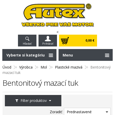
<
0,00 €
Hľadať
Prihlásiť
Vyberte si kategóriu
Menu
Úvod
Výrobca
Mol
Plastické mazivá
Bentonitový
mazací tuk
Bentonitový mazací tuk
Filter produktov
Zoradiť:
Prednastavené