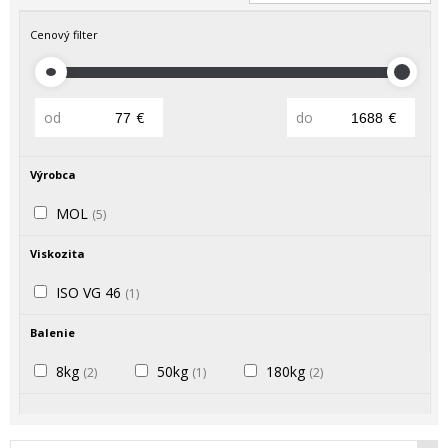
Cenový filter
od
€
do
€
Výrobca
MOL
(5)
Viskozita
ISO VG 46
(1)
Balenie
8kg
50kg
180kg
(2)
(1)
(2)