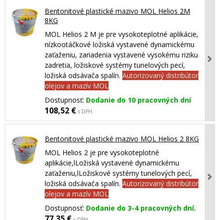
Bentonitové plastické mazivo MOL Helios 2M
8KG
MOL Helios 2 M je pre vysokoteplotné aplikácie,
nízkootáčkové ložiská vystavené dynamickému
zaťaženiu, zariadenia vystavené vysokému riziku
zadretia, ložiskové systémy tunelových pecí,
ložiská odsávača spalín.
Autorizovaný distribútor
olejov a mazív MOL
Dostupnosť:
Dodanie do 10 pracovných dní
108,52 €
s DPH
Bentonitové plastické mazivo MOL Helios 2 8KG
MOL Helios 2 je pre vysokoteplotné
aplikácie,lLožiská vystavené dynamickému
zaťaženiu,lLožiskové systémy tunelových pecí,
ložiská odsávača spalín.
Autorizovaný distribútor
olejov a mazív MOL
Dostupnosť:
Dodanie do 3-4 pracovných dní.
77,35 €
s DPH