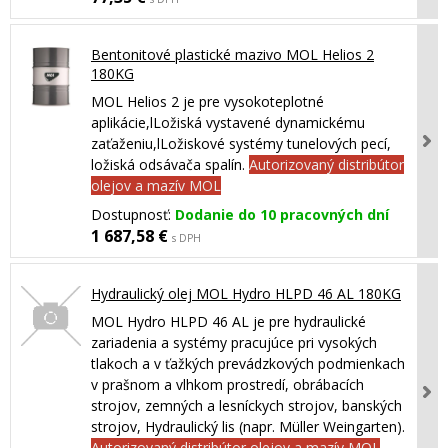
Bentonitové plastické mazivo MOL Helios 2
180KG
MOL Helios 2 je pre vysokoteplotné
aplikácie,lLožiská vystavené dynamickému
zaťaženiu,lLožiskové systémy tunelových pecí,
ložiská odsávača spalín.
Autorizovaný distribútor
olejov a mazív MOL
Dostupnosť:
Dodanie do 10 pracovných dní
1 687,58 €
s DPH
Hydraulický olej MOL Hydro HLPD 46 AL 180KG
MOL Hydro HLPD 46 AL je pre hydraulické
zariadenia a systémy pracujúce pri vysokých
tlakoch a v ťažkých prevádzkových podmienkach
v prašnom a vlhkom prostredí, obrábacích
strojov, zemných a lesníckych strojov, banských
strojov, Hydraulický lis (napr. Müller Weingarten).
Autorizovaný distribútor olejov a mazív MOL