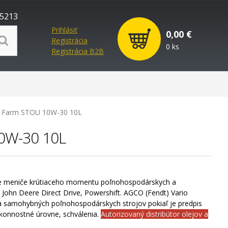
5213
Prihlásiť
0,00 €
Registrácia
0 ks
Registrácia B2B
Farm STOU 10W-30 10L
10W-30 10L
 meniče krútiaceho momentu poľnohospodárskych a
 John Deere Direct Drive, Powershift. AGCO (Fendt) Vario
a samohybných poľnohospodárskych strojov pokiaľ je predpis
konnostné úrovne, schválenia.
Autorizovaný distribútor olejov a