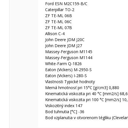
Ford ESN M2C159-B/C
Caterpillar TO-2
ZF TE-ML 06B
ZF TE-ML 06C
ZF TE-ML 07B
Allison C-4
John Deere JDM J20C
John Deere JDM J27
Massey-Ferguson M1145
Massey-Ferguson M1144
White-Farm Q-1826
Eaton (Vickers) M-2950-S
Eaton (Vickers) I-280-S
Vlastnosti Typické hodnoty
Merná hmotnosť pri 15°C [g/cm3] 0,880
Kinematická viskozita pri 40 °C [mm2/s] 68,6
Kinematická viskozita pri 100 °C [mm2/s] 10
Viskozitný index 147
Bod tuhnutia [°C] -36
Bod vzplanutia v otvorenom tégliku (Clevelan