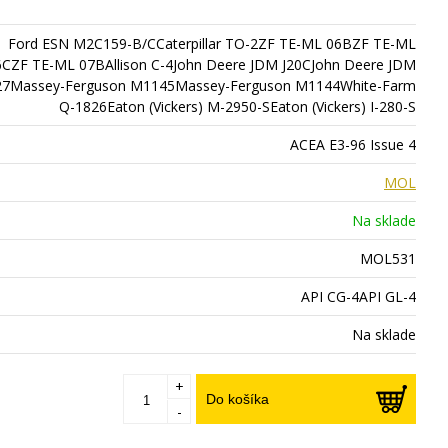
Ford ESN M2C159-B/CCaterpillar TO-2ZF TE-ML 06BZF TE-ML
6CZF TE-ML 07BAllison C-4John Deere JDM J20CJohn Deere JDM
27Massey-Ferguson M1145Massey-Ferguson M1144White-Farm
Q-1826Eaton (Vickers) M-2950-SEaton (Vickers) I-280-S
ACEA E3-96 Issue 4
MOL
Na sklade
MOL531
API CG-4API GL-4
Na sklade
+
Do košíka
-