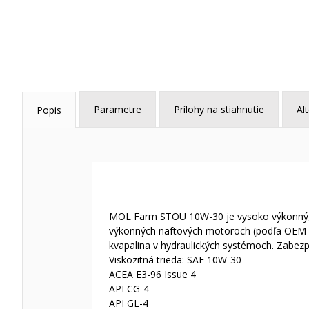
Parametre
Prílohy na stiahnutie
Al
Popis
MOL Farm STOU 10W-30 je vysoko výkonný, č
výkonných naftových motoroch (podľa OEM š
kvapalina v hydraulických systémoch. Zabezpe
Viskozitná trieda: SAE 10W-30
ACEA E3-96 Issue 4
API CG-4
API GL-4