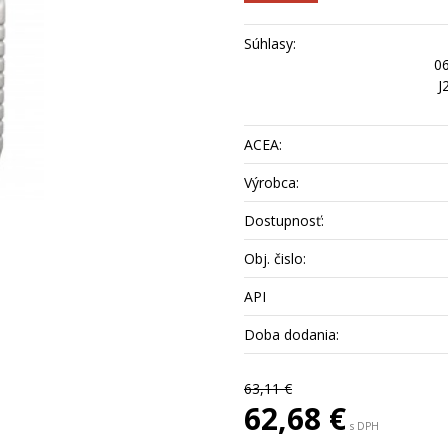
Súhlasy:
0
J
ACEA:
Výrobca:
Dostupnosť:
Obj. čislo:
API
Doba dodania:
63,11 €
62,68 €
s DPH