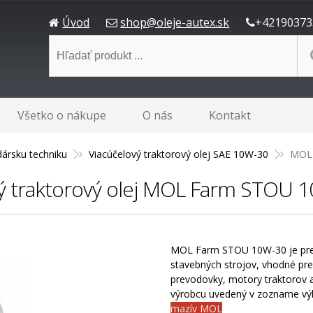
Úvod
shop@oleje-autex.sk
+42190373
Všetko o nákupe
O nás
Kontakt
ársku techniku
Viacúčelový traktorový olej SAE 10W-30
MOL 
ý traktorový olej MOL Farm STOU 
MOL Farm STOU 10W-30 je pre
stavebných strojov, vhodné pre
prevodovky, motory traktorov 
výrobcu uvedený v zozname vý
mazív MOL