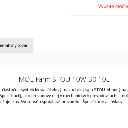
ternatívny tovar
MOL Farm STOU 10W-30 10L
iastočne syntetický viacúčelový mazací olej typu STOU. Vhodný na 
pecifikácií), ako prevodový olej v mechanických prevodovkách s mo
čuje dlhú životnosť a spoľahlivú prevádzku. Špecifikácie a súhlasy