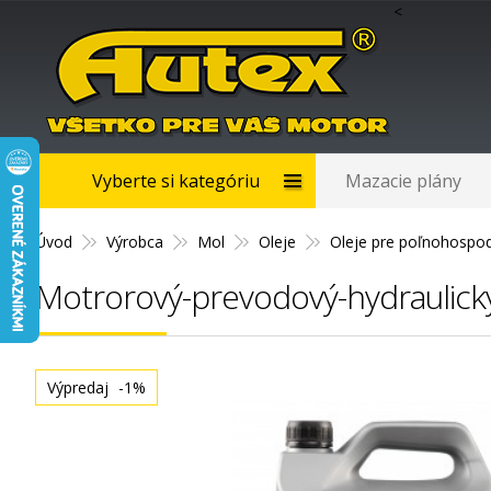
<
Vyberte si kategóriu
Mazacie plány
Úvod
Výrobca
Mol
Oleje
Oleje pre poľnohospod
Motrorový-prevodový-hydraulick
Výpredaj
-1%