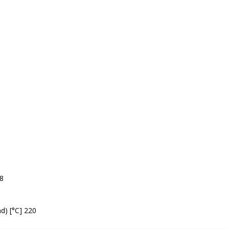
,8
d) [°C] 220