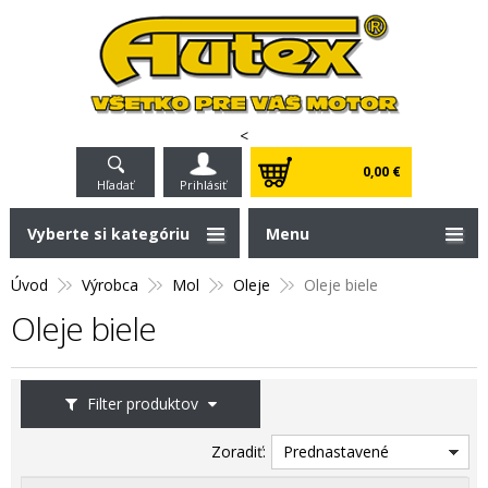
<
0,00 €
Hľadať
Prihlásiť
Vyberte si kategóriu
Menu
Úvod
Výrobca
Mol
Oleje
Oleje biele
Oleje biele
Filter produktov
Zoradiť:
Prednastavené