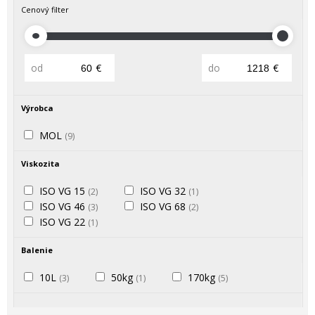
Cenový filter
od
€
do
€
Výrobca
MOL
(9)
Viskozita
ISO VG 15
ISO VG 32
(2)
(1)
ISO VG 46
ISO VG 68
(3)
(2)
ISO VG 22
(1)
Balenie
10L
50kg
170kg
(3)
(1)
(5)