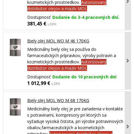
kozmetických prostriedkov.
Autorizovaný
distribútor olejov a mazív MOL
Dostupnosť:
Dodanie do 3-4 pracovných dní.
381,45 €
s DPH
Biely olej MOL WO M 46 170KG
Medicinálny biely olej sa používa do
farmaceutických prípravkov, výroby potravin a
kozmetických prostriedkov.
Autorizovaný
distribútor olejov a mazív MOL
Dostupnosť:
Dodanie do 10 pracovných dní
1 012,99 €
s DPH
Biely olej MOL WO M 68 170KG
Medicinálny biely olej je pre zariadenia v kontakte
s potravinami, kompresory pri ktorých sa
vyžaduje vysoká čistota, pri výrobe potravinových
obalov,farmaceutických a kozmetických
prípravkov.
Autorizovaný distribútor olejov a