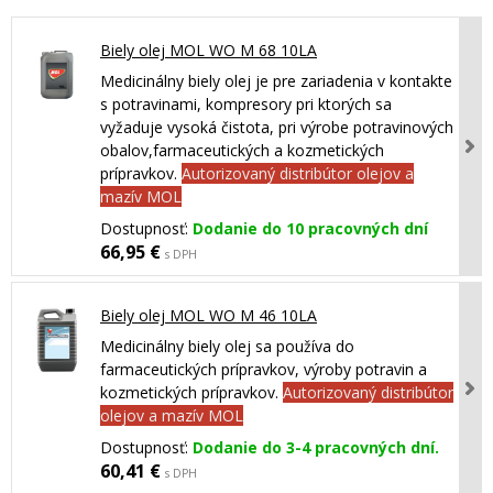
Biely olej MOL WO M 68 10LA
Medicinálny biely olej je pre zariadenia v kontakte
s potravinami, kompresory pri ktorých sa
vyžaduje vysoká čistota, pri výrobe potravinových
obalov,farmaceutických a kozmetických
prípravkov.
Autorizovaný distribútor olejov a
mazív MOL
Dostupnosť:
Dodanie do 10 pracovných dní
66,95 €
s DPH
Biely olej MOL WO M 46 10LA
Medicinálny biely olej sa používa do
farmaceutických prípravkov, výroby potravin a
kozmetických prípravkov.
Autorizovaný distribútor
olejov a mazív MOL
Dostupnosť:
Dodanie do 3-4 pracovných dní.
60,41 €
s DPH