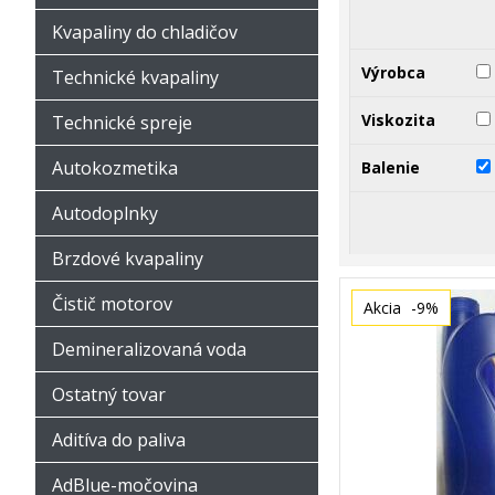
Kvapaliny do chladičov
Výrobca
Technické kvapaliny
Viskozita
Technické spreje
Autokozmetika
Balenie
Autodoplnky
Brzdové kvapaliny
Čistič motorov
Akcia
-9%
Demineralizovaná voda
Ostatný tovar
Aditíva do paliva
AdBlue-močovina