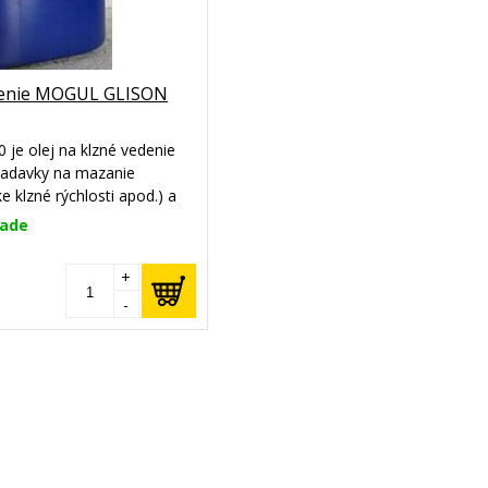
edenie MOGUL GLISON
e olej na klzné vedenie
žiadavky na mazanie
ke klzné rýchlosti apod.) a
plikácie.
lade
+
-