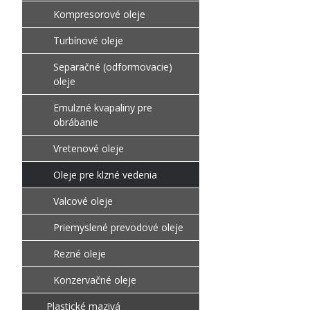
Kompresorové oleje
Turbínové oleje
Separačné (odformovacie)
oleje
Emulzné kvapaliny pre
obrábanie
Vretenové oleje
Oleje pre klzné vedenia
Valcové oleje
Priemyslené prevodové oleje
Rezné oleje
Konzervačné oleje
Plastické mazivá