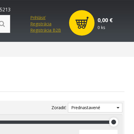
5213
Prihlásiť
0,00 €
Registrácia
0 ks
Registrácia B2B
Zoradiť:
Prednastavené