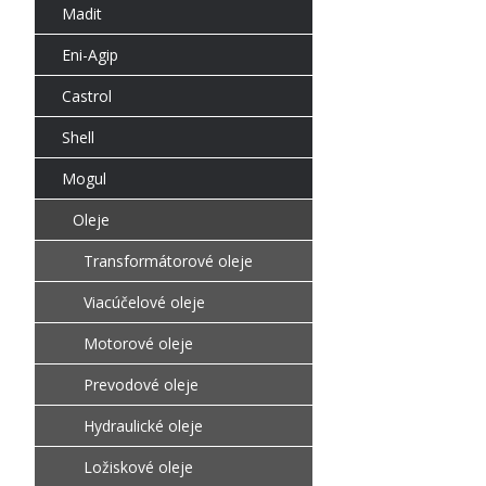
Madit
Eni-Agip
Castrol
Shell
Mogul
Oleje
Transformátorové oleje
Viacúčelové oleje
Motorové oleje
Prevodové oleje
Hydraulické oleje
Ložiskové oleje