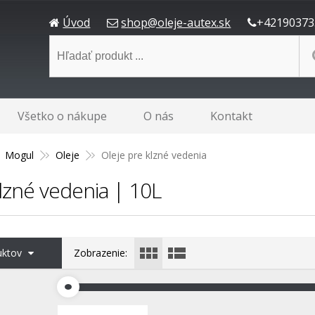
Úvod
shop@oleje-autex.sk
+42190373
Všetko o nákupe
O nás
Kontakt
Mogul
Oleje
Oleje pre klzné vedenia
lzné vedenia | 10L
duktov
Zobrazenie: