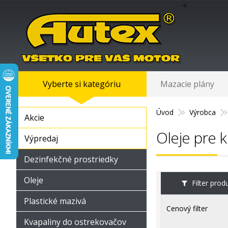
<
Vyberte si kategóriu
Mazacie plány
Úvod
Výrobca
Akcie
Oleje pre k
Výpredaj
Dezinfekčné prostriedky
Oleje
Filter pro
Plastické mazivá
Cenový filter
Kvapaliny do ostrekovačov