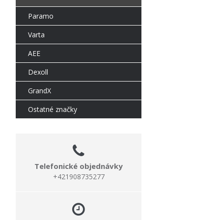
Paramo
Varta
AEE
Dexoll
GrandX
Ostatné značky
Telefonické objednávky
+421908735277