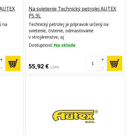
j AUTEX
Na svietenie Technický petrolej AUTEX
PS 9L
ý na
Technický petrolej je prípravok určený na
svietenie, čistenie, odmasťovanie
v strojárenstve, aj
huje
ako akcelerátor podpaľovania. Obsahuje
Dostupnosť:
Na sklade
u
vybranú frakciu petroleja so zníženou
čadivosťou.
+
+
55,92 €
-
-
s DPH