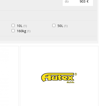
do
€
10L
50L
(1)
(1)
160kg
(1)