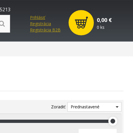
5213
Prihlásiť
0,00 €
Registrácia
0 ks
Registrácia B2B
Zoradiť:
Prednastavené