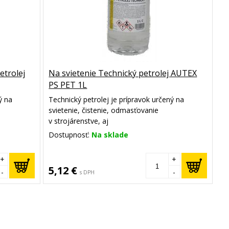
etrolej
Na svietenie Technický petrolej AUTEX
PS PET 1L
ý na
Technický petrolej je prípravok určený na
svietenie, čistenie, odmasťovanie
v strojárenstve, aj
huje
ako akcelerátor podpaľovania. Obsahuje
Dostupnosť:
Na sklade
u
vybranú frakciu petroleja so zníženou
čadivosťou.
+
+
5,12 €
-
-
s DPH