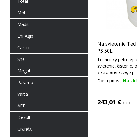
Total
Mol
Madit
Eni-Agip
Na svietenie Tec
Castrol
PS 50L
Shell
Technický petrolej j
svietenie, čistenie
Mogul
v strojárenstve, aj
ako akcelerátor po
Dostupnosť:
Na sk
Paramo
vybranú frakciu pet
čadivosťou.
Varta
243,01 €
s DPH
AEE
Dexoll
GrandX