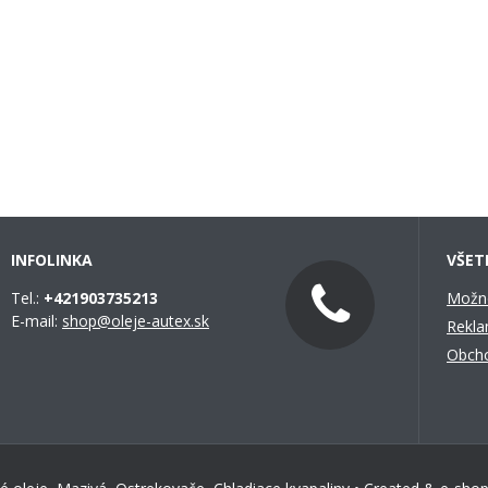
INFOLINKA
VŠET
Tel.:
+421903735213
Možno
E-mail:
shop@oleje-autex.sk
Rekla
Obch