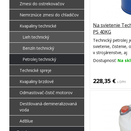
Zmesi do ostrekovačov
Nemrznúce zmesi do chladičov
Na svietenie Tec
Kvapaliny technické
PS 40KG
Lieh technický
Technický petrolej j
svietenie, čistenie
Benzín technický
v strojárenstve, aj
ako akcelerátor po
Petrolej technický
Dostupnosť:
Na sk
vybranú frakciu pet
Technické spreje
čadivosťou.
228,35 €
Kvapaliny brzdové
s DPH
Odmasťovač-čistič motorov
Destilovaná-demineralizovaná
voda
AdBlue