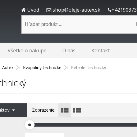
Úvod
shop@oleje-autex.sk
+42190373
Všetko o nákupe
O nás
Kontakt
Autex
Kvapaliny technické
Petrolej technický
chnický
duktov
Zobrazenie: