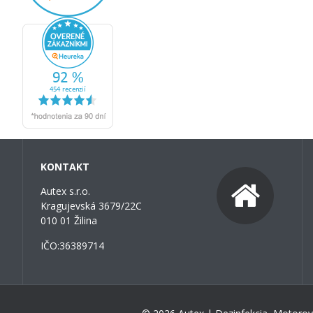
KONTAKT
Autex s.r.o.
Kragujevská 3679/22C
010 01 Žilina
IČO:36389714