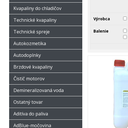
Kvapaliny do chladičov
Výrobca
Technické kvapaliny
Balenie
Technické spreje
Autokozmetika
Autodoplnky
Brzdové kvapaliny
Čistič motorov
Demineralizovaná voda
Ostatný tovar
Aditíva do paliva
AdBlue-močovina