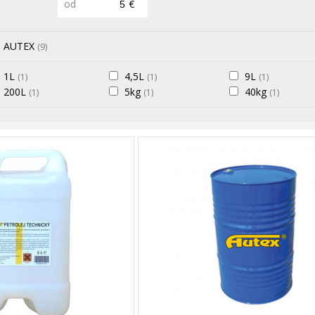
od
€
AUTEX
(9)
1L
4,5L
9L
(1)
(1)
(1)
200L
5kg
40kg
(1)
(1)
(1)