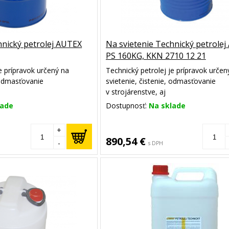
hnický petrolej AUTEX
Na svietenie Technický petrole
PS 160KG, KKN 2710 12 21
e prípravok určený na
Technický petrolej je prípravok určen
, odmasťovanie
svietenie, čistenie, odmasťovanie
v strojárenstve, aj
dpaľovania. Obsahuje
ako akcelerátor podpaľovania. Obsa
lade
Dostupnosť:
Na sklade
roleja so zníženou
vybranú frakciu petroleja so zníženo
čadivosťou.
+
890,54 €
-
s DPH