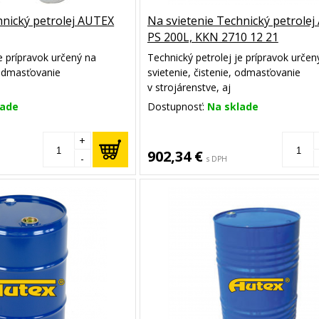
hnický petrolej AUTEX
Na svietenie Technický petrole
PS 200L, KKN 2710 12 21
e prípravok určený na
Technický petrolej je prípravok určen
, odmasťovanie
svietenie, čistenie, odmasťovanie
v strojárenstve, aj
dpaľovania. Obsahuje
ako akcelerátor podpaľovania. Obsa
lade
Dostupnosť:
Na sklade
roleja so zníženou
vybranú frakciu petroleja so zníženo
čadivosťou.
+
902,34 €
-
s DPH