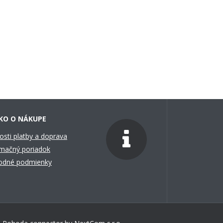
KO O NÁKUPE
sti platby a doprava
mačný poriadok
odné podmienky