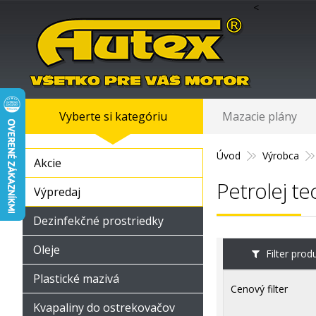
<
Vyberte si kategóriu
Mazacie plány
Úvod
Výrobca
Akcie
Petrolej te
Výpredaj
Dezinfekčné prostriedky
Oleje
Filter pro
Plastické mazivá
Cenový filter
Kvapaliny do ostrekovačov