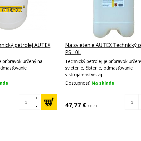
hnický petrolej AUTEX
Na svietenie AUTEX Technický p
PS 10L
e prípravok určený na
Technický petrolej je prípravok určen
, odmasťovanie
svietenie, čistenie, odmasťovanie
v strojárenstve, aj
dpaľovania. Obsahuje
ako akcelerátor podpaľovania. Obsa
lade
Dostupnosť:
Na sklade
roleja so zníženou
vybranú frakciu petroleja so zníženo
čadivosťou.
+
47,77 €
-
s DPH