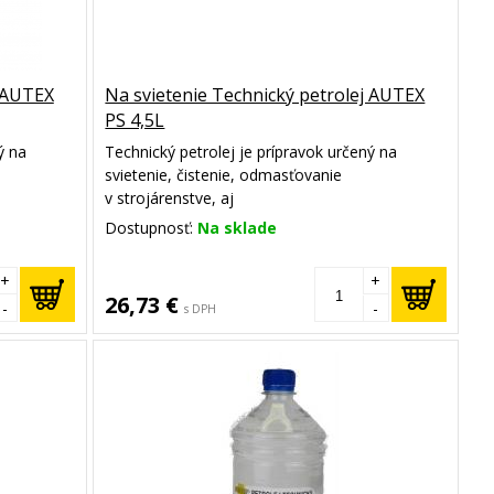
j AUTEX
Na svietenie Technický petrolej AUTEX
PS 4,5L
ý na
Technický petrolej je prípravok určený na
svietenie, čistenie, odmasťovanie
v strojárenstve, aj
huje
ako akcelerátor podpaľovania. Obsahuje
Dostupnosť:
Na sklade
u
vybranú frakciu petroleja so zníženou
čadivosťou.
+
+
26,73 €
-
-
s DPH