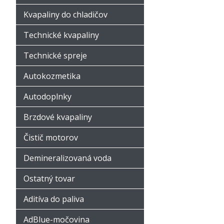
Kvapaliny do chladičov
Technické kvapaliny
Technické spreje
Autokozmetika
Autodoplnky
Brzdové kvapaliny
Čistič motorov
Demineralizovaná voda
Ostatný tovar
Aditíva do paliva
AdBlue-močovina