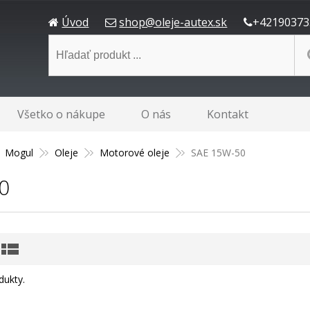
Úvod
shop@oleje-autex.sk
+42190373
Všetko o nákupe
O nás
Kontakt
Mogul
Oleje
Motorové oleje
SAE 15W-50
0
dukty.