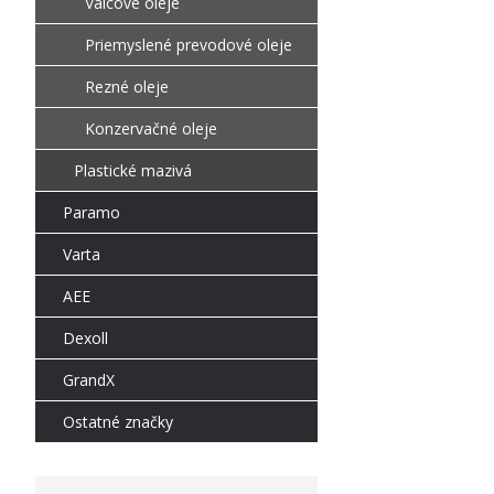
Valcové oleje
Priemyslené prevodové oleje
Rezné oleje
Konzervačné oleje
Plastické mazivá
Paramo
Varta
AEE
Dexoll
GrandX
Ostatné značky