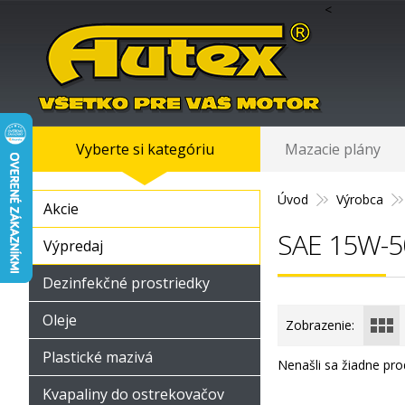
<
Vyberte si kategóriu
Mazacie plány
Úvod
Výrobca
Akcie
SAE 15W-5
Výpredaj
Dezinfekčné prostriedky
Oleje
Zobrazenie:
Plastické mazivá
Nenašli sa žiadne pro
Kvapaliny do ostrekovačov