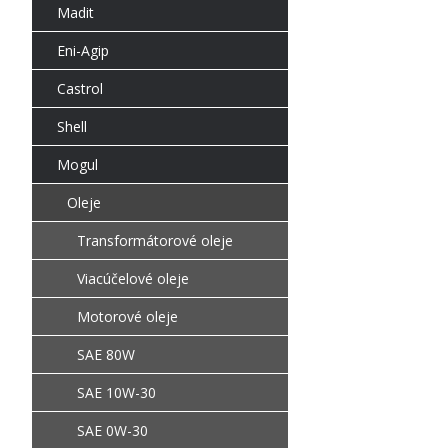
Madit
Eni-Agip
Castrol
Shell
Mogul
Oleje
Transformátorové oleje
Viacúčelové oleje
Motorové oleje
SAE 80W
SAE 10W-30
SAE 0W-30