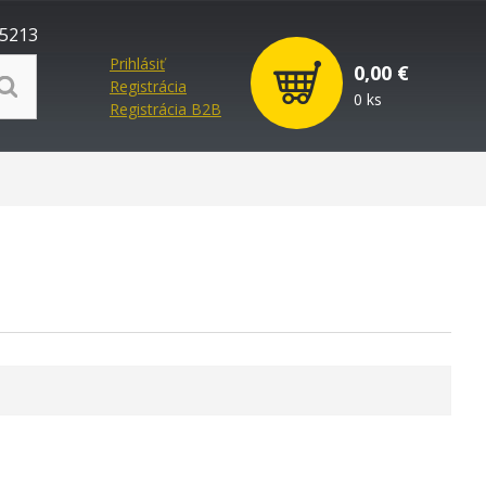
5213
Prihlásiť
0,00 €
Registrácia
0 ks
Registrácia B2B