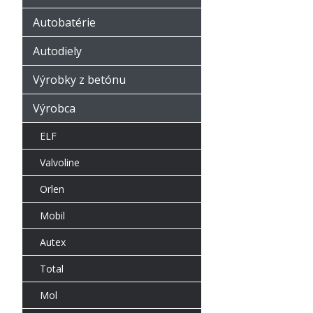
Autobatérie
Autodiely
Výrobky z betónu
Výrobca
ELF
Valvoline
Orlen
Mobil
Autex
Total
Mol