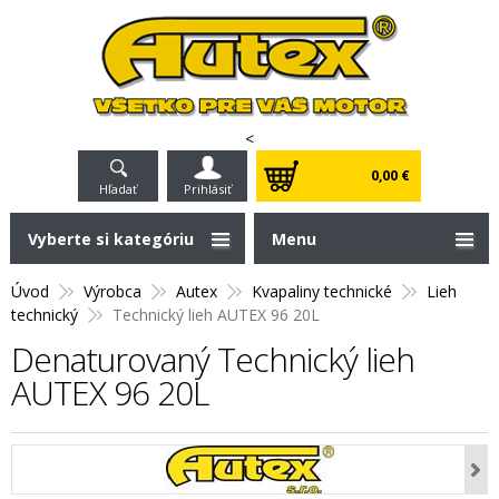
<
0,00 €
Hľadať
Prihlásiť
Vyberte si kategóriu
Menu
Úvod
Výrobca
Autex
Kvapaliny technické
Lieh
technický
Technický lieh AUTEX 96 20L
Denaturovaný Technický lieh
AUTEX 96 20L