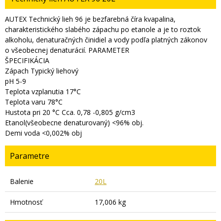
AUTEX Technický lieh 96 je bezfarebná číra kvapalina,
charakteristického slabého zápachu po etanole a je to roztok
alkoholu, denaturačných činidiel a vody podľa platných zákonov
o všeobecnej denaturácií. PARAMETER
ŠPECIFIKÁCIA
Zápach Typický liehový
pH 5-9
Teplota vzplanutia 17°C
Teplota varu 78°C
Hustota pri 20 °C Cca. 0,78 -0,805 g/cm3
Etanol(všeobecne denaturovaný) <96% obj.
Demi voda <0,002% obj
Parametre
Balenie
20L
Hmotnosť
17,006 kg