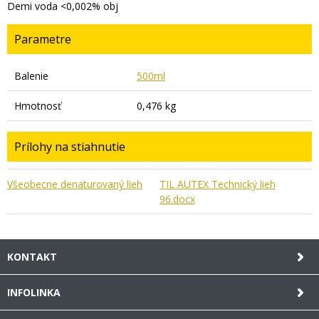
Demi voda <0,002% obj
Parametre
Balenie
500ml
Hmotnosť
0,476 kg
Prílohy na stiahnutie
Všeobecne denaturovaný lieh
TIL AUTEX Technický lieh
96.docx
KONTAKT
INFOLINKA