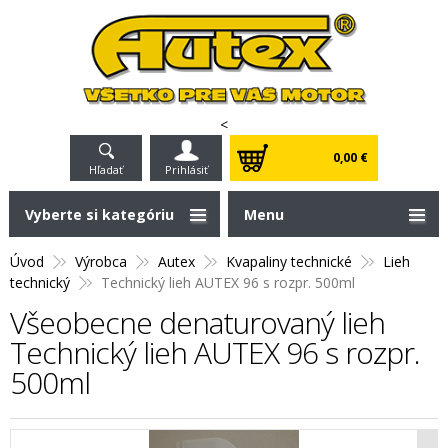
<
0,00 €
Hľadať
Prihlásiť
Vyberte si kategóriu
Menu
Úvod
Výrobca
Autex
Kvapaliny technické
Lieh
technický
Technický lieh AUTEX 96 s rozpr. 500ml
Všeobecne denaturovaný lieh
Technický lieh AUTEX 96 s rozpr.
500ml