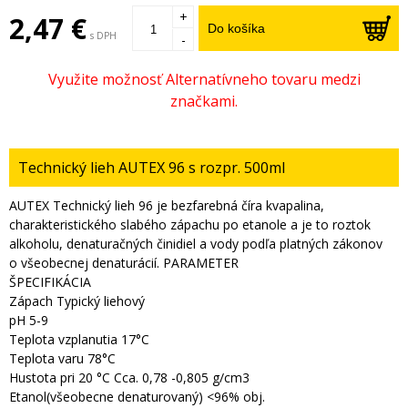
+
2,47 €
Do košíka
s DPH
-
Technický lieh AUTEX 96 s rozpr. 500ml
AUTEX Technický lieh 96 je bezfarebná číra kvapalina,
charakteristického slabého zápachu po etanole a je to roztok
alkoholu, denaturačných činidiel a vody podľa platných zákonov
o všeobecnej denaturácií. PARAMETER
ŠPECIFIKÁCIA
Zápach Typický liehový
pH 5-9
Teplota vzplanutia 17°C
Teplota varu 78°C
Hustota pri 20 °C Cca. 0,78 -0,805 g/cm3
Etanol(všeobecne denaturovaný) <96% obj.