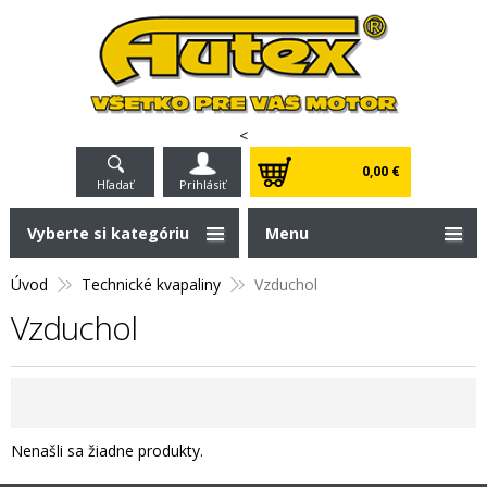
<
0,00 €
Hľadať
Prihlásiť
Vyberte si kategóriu
Menu
Úvod
Technické kvapaliny
Vzduchol
Vzduchol
Nenašli sa žiadne produkty.