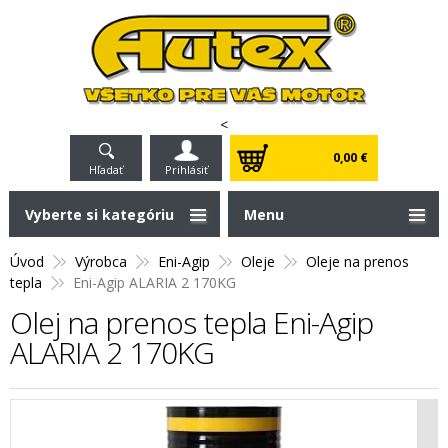
<
0,00 €
Hľadať
Prihlásiť
Vyberte si kategóriu
Menu
Úvod
Výrobca
Eni-Agip
Oleje
Oleje na prenos
tepla
Eni-Agip ALARIA 2 170KG
Olej na prenos tepla Eni-Agip
ALARIA 2 170KG