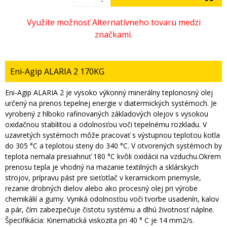
-
Eni-Agip ALARIA 2 170KG
Eni-Agip ALARIA 2 je vysoko výkonný minerálny teplonosný olej
určený na prenos tepelnej energie v diatermických systémoch. Je
vyrobený z hlboko rafinovaných základových olejov s vysokou
oxidačnou stabilitou a odolnosťou voči tepelnému rozkladu. V
uzavretých systémoch môže pracovať s výstupnou teplotou kotla
do 305 °C a teplotou steny do 340 °C. V otvorených systémoch by
teplota nemala presiahnuť 180 °C kvôli oxidácii na vzduchu.Okrem
prenosu tepla je vhodný na mazanie textilných a sklárskych
strojov, prípravu pást pre sieťotlač v keramickom priemysle,
rezanie drobných dielov alebo ako procesný olej pri výrobe
chemikálií a gumy. Vyniká odolnosťou voči tvorbe usadenín, kalov
a pár, čím zabezpečuje čistotu systému a dlhú životnosť náplne.
Špecifikácia: Kinematická viskozita pri 40 ° C je 14 mm2/s.