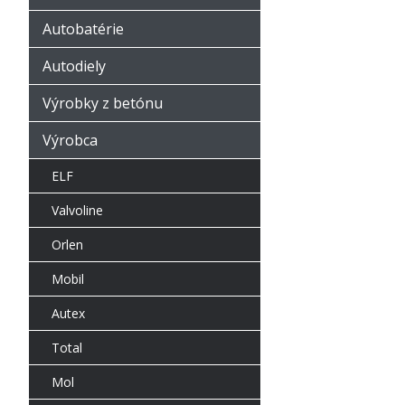
Autobatérie
Autodiely
Výrobky z betónu
Výrobca
ELF
Valvoline
Orlen
Mobil
Autex
Total
Mol