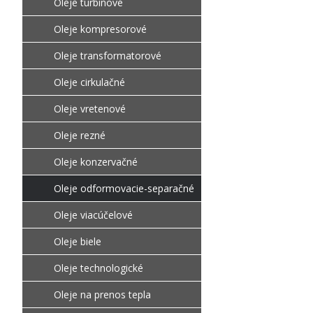
Oleje turbinové
Oleje kompresorové
Oleje transformatorové
Oleje cirkulačné
Oleje vretenové
Oleje rezné
Oleje konzervačné
Oleje odformovacie-separačné
Oleje viacúčelové
Oleje biele
Oleje technologické
Oleje na prenos tepla