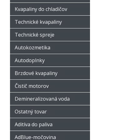
Kvapaliny do chladičov
Technické kvapaliny
Technické spreje
Autokozmetika
Autodoplnky
Brzdové kvapaliny
Čistič motorov
Demineralizovaná voda
Ostatný tovar
Aditíva do paliva
AdBlue-močovina