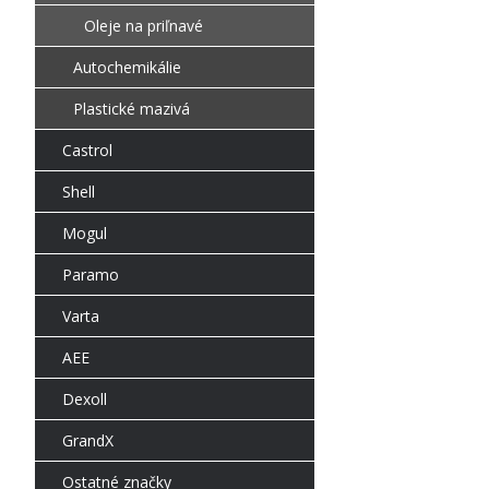
Oleje na priľnavé
Autochemikálie
Plastické mazivá
Castrol
Shell
Mogul
Paramo
Varta
AEE
Dexoll
GrandX
Ostatné značky