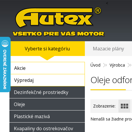
<
Vyberte si kategóriu
Mazacie plány
Úvod
Výrobca
Akcie
Oleje odfo
Výpredaj
Dezinfekčné prostriedky
Oleje
Zobrazenie:
Plastické mazivá
Nenašli sa žiadne pro
Kvapaliny do ostrekovačov