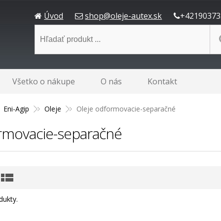
Úvod
shop@oleje-autex.sk
+42190373
Všetko o nákupe
O nás
Kontakt
Eni-Agip
Oleje
Oleje odformovacie-separačné
rmovacie-separačné
dukty.