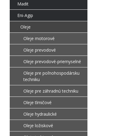
Madit
Eni-Agip
Oleje
Oleje motorové
Oleje prevodové
Oleje prevodové-priemyselné
Oleje pre poľnohospodársku
techniku
Oleje pre záhradnú techniku
Oleje tlmičové
Oleje hydraulické
Oleje ložiskové