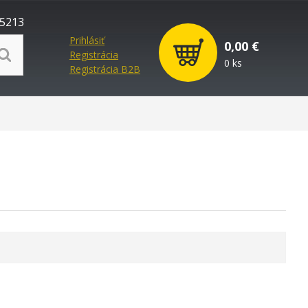
5213
Prihlásiť
0,00 €
Registrácia
0 ks
Registrácia B2B