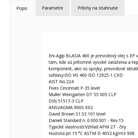
Parametre
Prílohy na stiahnutie
Popis
Eni-Agip BLASIA 460 je prevodový olej s EP
tam, kde sú prítomné vysoké zaťaženia a tepl
komponent, ako sú spojky, prevodové skrutk
súhlasy:ISO VG 460 ISO 12925-1 CKD
AIST No.224
Fives Cincinnati P-35 level
Muller Weingarten DT 55 005 CLP
DIN 51517-3 CLP
ANSI/AGMA 9005-E02
David Brown S1.53 101 level
Danieli Standard n. 0.000.001 - Rev.15
Typické vlastnosti:Vzhľad APM 27 - číry
Hustota pri 15 °C ASTM D 4052 kg/m3 908