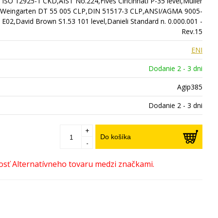
ISO 12925-1 CKD,AIST No.224,Fives Cincinnati P-35 level,Muller
Weingarten DT 55 005 CLP,DIN 51517-3 CLP,ANSI/AGMA 9005-
E02,David Brown S1.53 101 level,Danieli Standard n. 0.000.001 -
Rev.15
ENI
Dodanie 2 - 3 dni
Agip385
Dodanie 2 - 3 dni
+
Do košíka
-