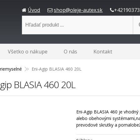
Úvod
shop@oleje-autex.sk
+42190373
Všetko o nákupe
O nás
Kontakt
riemyselné
Eni-Agip BLASIA 460 20L
Agip BLASIA 460 20L
Eni-Agip BLASIA 460 je vhodný
alebo obehovými systémami,na 
prevodové skrutky a pomalobežn