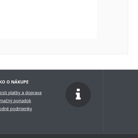
KO O NÁKUPE
sti platby a doprava
mačný poriadok
odné podmienky