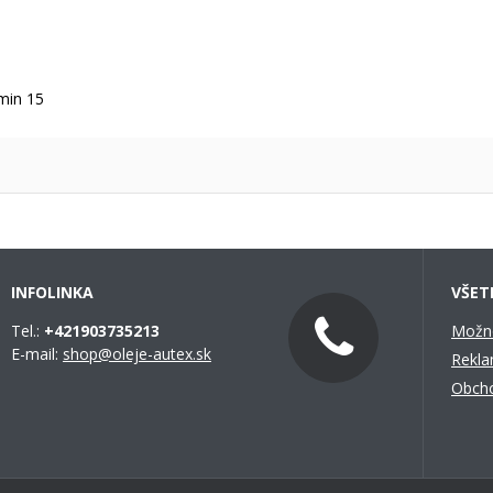
min 15
INFOLINKA
VŠET
Tel.:
+421903735213
Možno
E-mail:
shop@oleje-autex.sk
Rekla
Obch