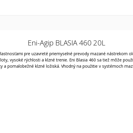
Eni-Agip BLASIA 460 20L
 vlastnosťami pre uzavreté priemyselné prevody mazané nástrekom o
oty, vysoké rýchlosti a klzné trenie. Eni Blasia 460 sa tiež môže použ
y a pomalobežné klzné ložiská. Vhodný na použitie v systémoch maza