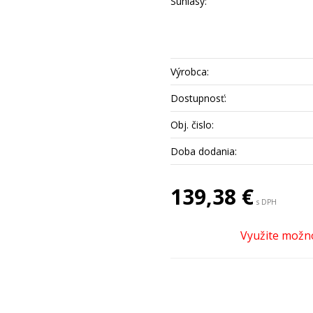
Súhlasy:
Výrobca:
Dostupnosť:
Obj. čislo:
Doba dodania:
139,38 €
s DPH