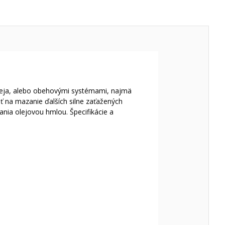
leja, alebo obehovými systémami, najmä
iť na mazanie ďalších silne zaťažených
nia olejovou hmlou. Špecifikácie a