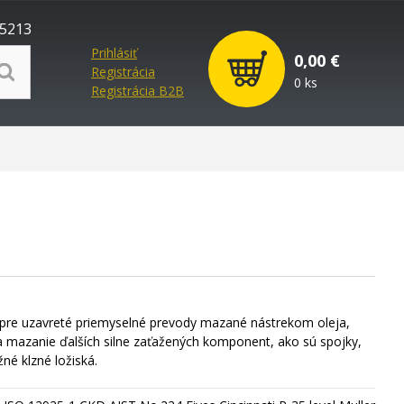
5213
Prihlásiť
0,00 €
Registrácia
0 ks
Registrácia B2B
 pre uzavreté priemyselné prevody mazané nástrekom oleja,
mazanie ďalších silne zaťažených komponent, ako sú spojky,
é klzné ložiská.