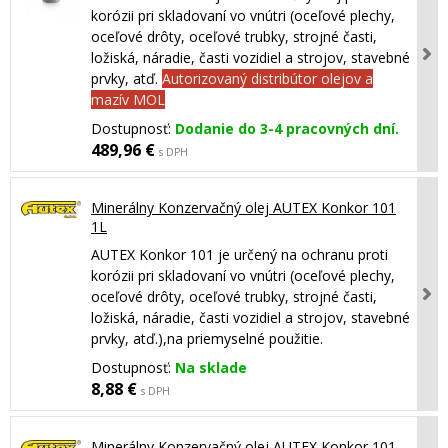
korózii pri skladovaní vo vnútri (oceľové plechy,
oceľové drôty, oceľové trubky, strojné časti,
ložiská, náradie, časti vozidiel a strojov, stavebné
prvky, atď.
Autorizovaný distribútor olejov a
mazív MOL
Dostupnosť:
Dodanie do 3-4 pracovných dní.
489,96 €
s DPH
Minerálny Konzervačný olej AUTEX Konkor 101
1L
AUTEX Konkor 101 je určený na ochranu proti
korózii pri skladovaní vo vnútri (oceľové plechy,
oceľové drôty, oceľové trubky, strojné časti,
ložiská, náradie, časti vozidiel a strojov, stavebné
prvky, atď.),na priemyselné použitie.
Dostupnosť:
Na sklade
8,88 €
s DPH
Minerálny Konzervačný olej AUTEX Konkor 101