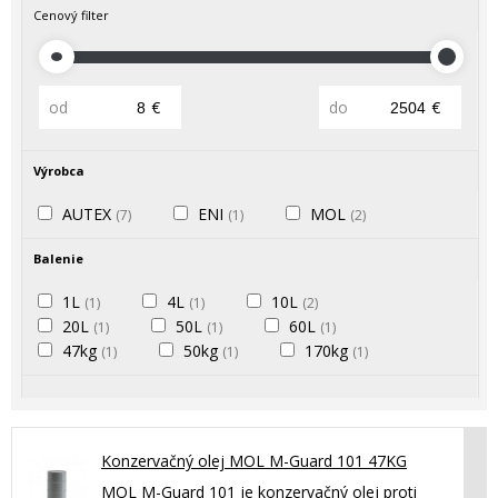
Cenový filter
od
€
do
€
Výrobca
AUTEX
ENI
MOL
(7)
(1)
(2)
Balenie
1L
4L
10L
(1)
(1)
(2)
20L
50L
60L
(1)
(1)
(1)
47kg
50kg
170kg
(1)
(1)
(1)
Konzervačný olej MOL M-Guard 101 47KG
MOL M-Guard 101 je konzervačný olej proti