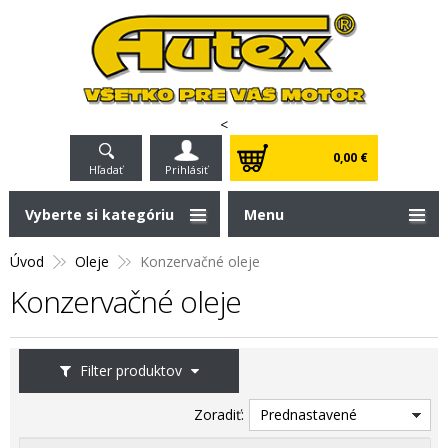
<
0,00 €
Hľadať
Prihlásiť
Vyberte si kategóriu
Menu
Úvod
Oleje
Konzervačné oleje
Konzervačné oleje
Filter produktov
Zoradiť:
Prednastavené