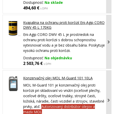
Dostupnosť:
Na sklade
494,60 €
s DPH
Kvapalina na ochranu proti korózií Eni-Agip CORO
DWV 45 L 170KG
Eni-Agip CORO DWV 45 L je prostriedok na
ochranu proti korózii s dobrou schopnosťou
vytesnovať vodu a je bez obsahu bária. Poskytuje
vysokú ochranu proti korózii.
Dostupnosť:
Na objednávku
2 503,76 €
s DPH
Konzervačný olej MOL M-Guard 101 10LA
MOL M-Guard 101 je konzervačný olej proti
korózii pri skladovaní vo vnútri (oceľové plechy,
oceľové drôty, oceľové trubky, strojné časti,
ložiská, náradie, časti vozidiel a strojov, stavebné
prvky, atď.
Autorizovaný distribútor olejov a
mazív MOL