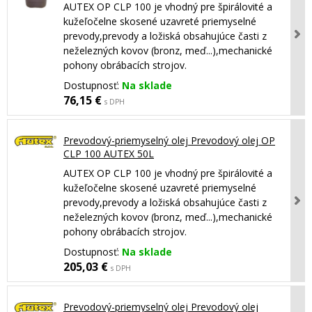
AUTEX OP CLP 100 je vhodný pre špirálovité a
kužeľočelne skosené uzavreté priemyselné
prevody,prevody a ložiská obsahujúce časti z
neželezných kovov (bronz, meď...),mechanické
pohony obrábacích strojov.
Dostupnosť:
Na sklade
76,15 €
s DPH
Prevodový-priemyselný olej Prevodový olej OP
CLP 100 AUTEX 50L
AUTEX OP CLP 100 je vhodný pre špirálovité a
kužeľočelne skosené uzavreté priemyselné
prevody,prevody a ložiská obsahujúce časti z
neželezných kovov (bronz, meď...),mechanické
pohony obrábacích strojov.
Dostupnosť:
Na sklade
205,03 €
s DPH
Prevodový-priemyselný olej Prevodový olej