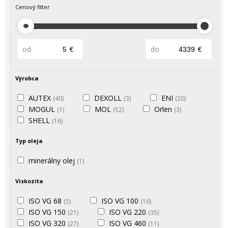
Cenový filter
od
€
do
€
Výrobca
AUTEX
DEXOLL
ENI
(40)
(3)
(20)
MOGUL
MOL
Orlen
(1)
(52)
(3)
SHELL
(16)
Typ oleja
minerálny olej
(1)
Viskozita
ISO VG 68
ISO VG 100
(5)
(16)
ISO VG 150
ISO VG 220
(21)
(35)
ISO VG 320
ISO VG 460
(27)
(11)