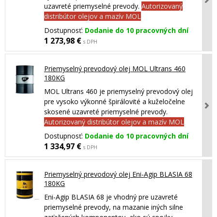
uzavreté priemyselné prevody.
Autorizovaný
distribútor olejov a mazív MOL
Dostupnosť:
Dodanie do 10 pracovných dní
1 273,98 €
s DPH
Priemyselný prevodový olej MOL Ultrans 460
180KG
MOL Ultrans 460 je priemyselný prevodový olej
pre vysoko výkonné špirálovité a kuželočelne
skosené uzavreté priemyselné prevody.
Autorizovaný distribútor olejov a mazív MOL
Dostupnosť:
Dodanie do 10 pracovných dní
1 334,97 €
s DPH
Priemyselný prevodový olej Eni-Agip BLASIA 68
180KG
Eni-Agip BLASIA 68 je vhodný pre uzavreté
priemyselné prevody, na mazanie iných silne