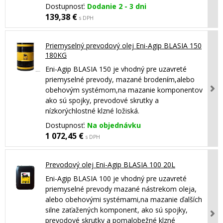
Dostupnosť:
Dodanie 2 - 3 dni
139,38 €
s DPH
Priemyselný prevodový olej Eni-Agip BLASIA 150
180KG
Eni-Agip BLASIA 150 je vhodný pre uzavreté
priemyselné prevody, mazané brodením,alebo
obehovým systémom,na mazanie komponentov
ako sú spojky, prevodové skrutky a
nízkorýchlostné klzné ložiská.
Dostupnosť:
Na objednávku
1 072,45 €
s DPH
Prevodový olej Eni-Agip BLASIA 100 20L
Eni-Agip BLASIA 100 je vhodný pre uzavreté
priemyselné prevody mazané nástrekom oleja,
alebo obehovými systémami,na mazanie ďalších
silne zaťažených komponent, ako sú spojky,
prevodové skrutky a pomalobežné klzné