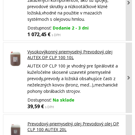
zaťažených komponentov, ako sú spojky,
prevodové skrutky a nízkootáčkové klzné
ložiská,vhodné na použitie v mazacích
systémoch s olejovou hmlou.
Dostupnosť:
Dodanie 2 - 3 dni
1 072,45 €
s DPH
Vysokovýkonný priemyselný Prevodový olej
AUTEX OP CLP 100 10L
AUTEX OP CLP 100 je vhodný pre špirálovité a
kužeľočelne skosené uzavreté priemyselné
prevody,prevody a ložiská obsahujúce časti z
neželezných kovov (bronz, meď...),mechanické
pohony obrábacích strojov.
Dostupnosť:
Na sklade
39,59 €
s DPH
Prevodový-priemyselný olej Prevodový olej OP
CLP 100 AUTEX 20L