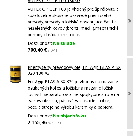
AUTEX OP CLP 100 180KG
AUTEX OP CLP 100 je vhodný pre špirálovité a
kužeľočelne skosené uzavreté priemyselné
prevody,prevody a ložiská obsahujúce časti z
neželezných kovov (bronz, meď...),mechanické
pohony obrábacích strojov.
Dostupnosť:
Na sklade
700,40 €
s DPH
Priemyselný prevodový olej Eni-Agip BLASIA SX
320 180KG
Eni-Agip BLASIA SX 320 je vhodný na mazanie
ozubených kolies a ložísk,na mazanie ložísk
lodných separátorov a iné spojky,pre stroje na
tvarovanie skla, pásové valcovacie stolice,
pece a stroje na výrobu keramiky a papiera.
Dostupnosť:
Na objednávku
2 155,96 €
s DPH