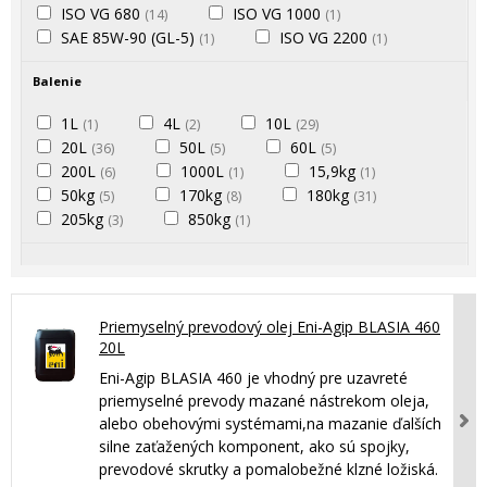
ISO VG 680
ISO VG 1000
(14)
(1)
SAE 85W-90 (GL-5)
ISO VG 2200
(1)
(1)
Balenie
1L
4L
10L
(1)
(2)
(29)
20L
50L
60L
(36)
(5)
(5)
200L
1000L
15,9kg
(6)
(1)
(1)
50kg
170kg
180kg
(5)
(8)
(31)
205kg
850kg
(3)
(1)
Priemyselný prevodový olej Eni-Agip BLASIA 460
20L
Eni-Agip BLASIA 460 je vhodný pre uzavreté
priemyselné prevody mazané nástrekom oleja,
alebo obehovými systémami,na mazanie ďalších
silne zaťažených komponent, ako sú spojky,
prevodové skrutky a pomalobežné klzné ložiská.