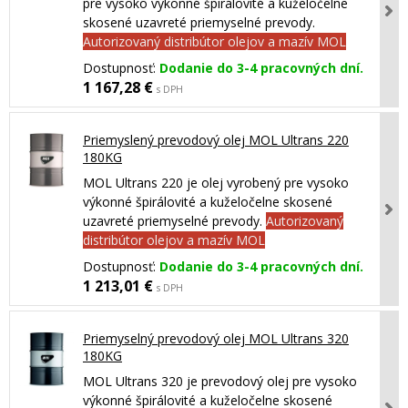
pre vysoko výkonné špirálovité a kuželočelne
skosené uzavreté priemyselné prevody.
Autorizovaný distribútor olejov a mazív MOL
Dostupnosť:
Dodanie do 3-4 pracovných dní.
1 167,28 €
s DPH
Priemyslený prevodový olej MOL Ultrans 220
180KG
MOL Ultrans 220 je olej vyrobený pre vysoko
výkonné špirálovité a kuželočelne skosené
uzavreté priemyselné prevody.
Autorizovaný
distribútor olejov a mazív MOL
Dostupnosť:
Dodanie do 3-4 pracovných dní.
1 213,01 €
s DPH
Priemyselný prevodový olej MOL Ultrans 320
180KG
MOL Ultrans 320 je prevodový olej pre vysoko
výkonné špirálovité a kuželočelne skosené