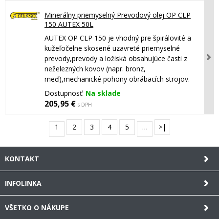
Minerálny priemyselný Prevodový olej OP CLP
150 AUTEX 50L
AUTEX OP CLP 150 je vhodný pre špirálovité a
kužeľočelne skosené uzavreté priemyselné
prevody,prevody a ložiská obsahujúce časti z
neželezných kovov (napr. bronz,
meď),mechanické pohony obrábacích strojov.
Dostupnosť:
Na sklade
205,95 €
s DPH
1
2
3
4
5
…
>|
KONTAKT
INFOLINKA
VŠETKO O NÁKUPE