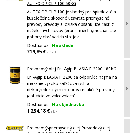
AUTEX OP CLP 100 50KG
AUTEX OP CLP 100 je vhodný pre špirálovité a
kužeľočelne skosené uzavreté priemyselné
prevody,prevody a ložiská obsahujúce časti z
neželezných kovov (bronz, meď...),mechanické
pohony obrábacích strojov.
Dostupnosť:
Na sklade
219,85 €
s DPH
Prevodový olej Eni-Agip BLASIA P 2200 180KG
Eni-Agip BLASIA P 2200 sa odporúča najmä na
mazanie vysoko zaťažovaných a
nízkorýchlostných motorov redukčné prevody
(aplikácie vo valcovniach).
Dostupnosť:
Na objednávku
1 234,18 €
s DPH
Prevodový-priemyselný olej Prevodový olej