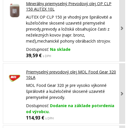
Minerálny priemyselný Prevodový olej OP CLP
150 AUTEX 10L
AUTEX OP CLP 150 je vhodný pre špirálovité a
kužeľočelne skosené uzavreté priemyselné
prevody,prevody a ložiská obsahujúce časti z
neželezných kovov (napr. bronz,
meď),mechanické pohony obrábacích strojov.
Dostupnosť:
Na sklade
39,59 €
s DPH
Priemyselný prevodový olej MOL Food Gear 320
10LA
MOL Food Gear 320 je pre vysoko výkonné
špirálovité a kuželočelné skosené uzavreté
priemyselné prevody.
Dostupnosť:
Dodanie na základe potvrdenia
od výrobcu.
114,93 €
s DPH