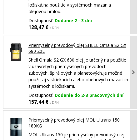
ložiská,na použitie v systémoch mazania
olejovou hmlou.
Dostupnosť:
Dodanie 2 - 3 dni
128,47 €
s DPH
Priemyselný prevodový olej SHELL Omala S2 GX
680 20L
Shell Omala S2 GX 680 olej je určený na použitie
v uzavretých priemyselných prevodoch:
zubových, špirálových a planetových,je možné
použiť aj v striekacích alebo obehových mazacích
systémoch s ložiskami.
Dostupnosť:
Dodanie do 2-3 pracovných dní
157,44 €
s DPH
Priemyselný prevodový olej MOL Ultrans 150
180KG
MOL Ultrans 150 je priemyselný prevodový olej