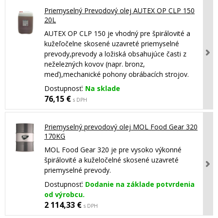
Priemyselný Prevodový olej AUTEX OP CLP 150
20L
AUTEX OP CLP 150 je vhodný pre špirálovité a
kužeľočelne skosené uzavreté priemyselné
prevody,prevody a ložiská obsahujúce časti z
neželezných kovov (napr. bronz,
meď),mechanické pohony obrábacích strojov.
Dostupnosť:
Na sklade
76,15 €
s DPH
Priemyselný prevodový olej MOL Food Gear 320
170KG
MOL Food Gear 320 je pre vysoko výkonné
špirálovité a kuželočelné skosené uzavreté
priemyselné prevody.
Dostupnosť:
Dodanie na základe potvrdenia
od výrobcu.
2 114,33 €
s DPH