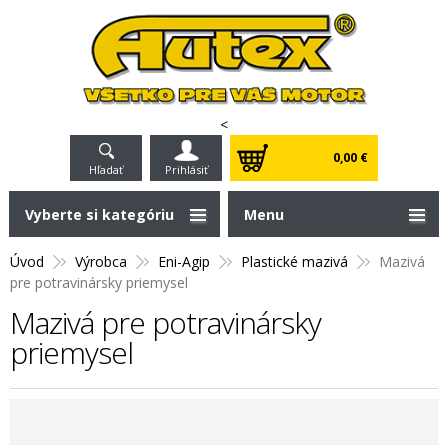
<
0,00 €
Hľadať
Prihlásiť
Vyberte si kategóriu
Menu
Úvod
Výrobca
Eni-Agip
Plastické mazivá
Mazivá
pre potravinársky priemysel
Mazivá pre potravinársky
priemysel