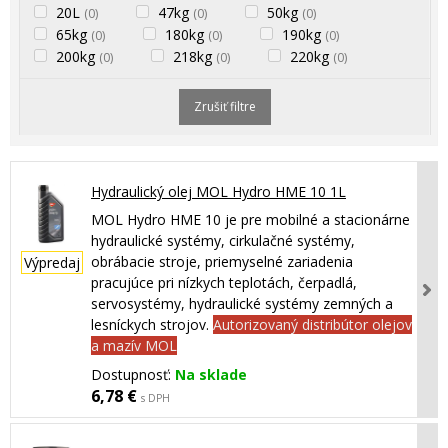
20L
47kg
50kg
(0)
(0)
(0)
65kg
180kg
190kg
(0)
(0)
(0)
200kg
218kg
220kg
(0)
(0)
(0)
Zrušiť filtre
Hydraulický olej MOL Hydro HME 10 1L
MOL Hydro HME 10 je pre mobilné a stacionárne
hydraulické systémy, cirkulačné systémy,
obrábacie stroje, priemyselné zariadenia
Výpredaj
pracujúce pri nízkych teplotách, čerpadlá,
servosystémy, hydraulické systémy zemných a
lesníckych strojov.
Autorizovaný distribútor olejov
a mazív MOL
Dostupnosť:
Na sklade
6,78 €
s DPH