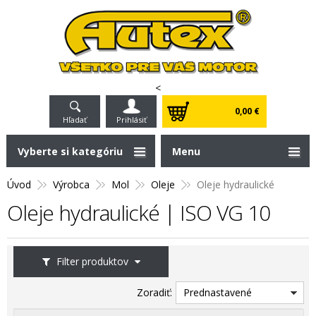
<
0,00 €
Hľadať
Prihlásiť
Vyberte si kategóriu
Menu
Úvod
Výrobca
Mol
Oleje
Oleje hydraulické
Oleje hydraulické | ISO VG 10
Filter produktov
Zoradiť:
Prednastavené