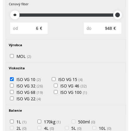
Cenový filter
od
€
do
€
Výrobca
MOL
(2)
Viskozita
ISO VG 10
ISO VG 15
(2)
(4)
ISO VG 32
ISO VG 46
(26)
(32)
ISO VG 68
ISO VG 100
(19)
(1)
ISO VG 22
(4)
Balenie
1L
170kg
500ml
(1)
(1)
(0)
2L
4L
5L
10L
(0)
(0)
(0)
(0)