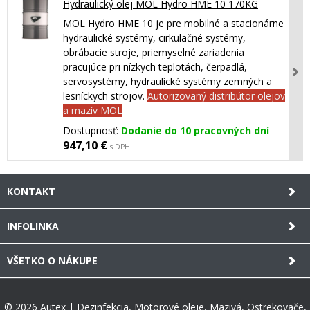
Hydraulický olej MOL Hydro HME 10 170KG
MOL Hydro HME 10 je pre mobilné a stacionárne
hydraulické systémy, cirkulačné systémy,
obrábacie stroje, priemyselné zariadenia
pracujúce pri nízkych teplotách, čerpadlá,
servosystémy, hydraulické systémy zemných a
lesníckych strojov.
Autorizovaný distribútor olejov
a mazív MOL
Dostupnosť:
Dodanie do 10 pracovných dní
947,10 €
s DPH
KONTAKT
INFOLINKA
VŠETKO O NÁKUPE
© 2026 Autex | Dezinfekcia, Motorové oleje, Mazivá, Ostrekovače,