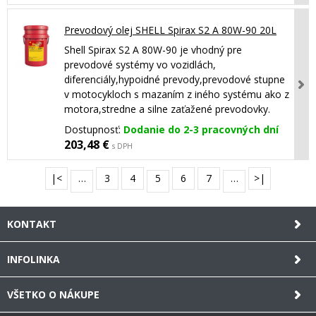
Prevodový olej SHELL Spirax S2 A 80W-90 20L
Shell Spirax S2 A 80W-90 je vhodný pre
prevodové systémy vo vozidlách,
diferenciály,hypoidné prevody,prevodové stupne
v motocykloch s mazaním z iného systému ako z
motora,stredne a silne zaťažené prevodovky.
Dostupnosť:
Dodanie do 2-3 pracovných dní
203,48 €
s DPH
|<
…
3
4
5
6
7
…
>|
KONTAKT
INFOLINKA
VŠETKO O NÁKUPE