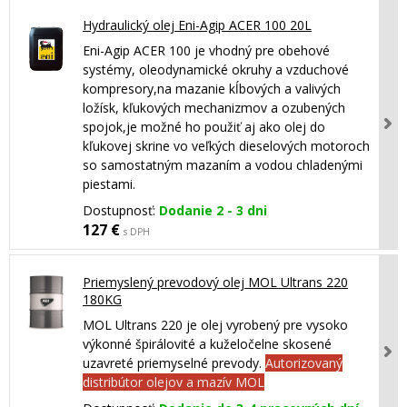
Hydraulický olej Eni-Agip ACER 100 20L
Eni-Agip ACER 100 je vhodný pre obehové
systémy, oleodynamické okruhy a vzduchové
kompresory,na mazanie kĺbových a valivých
ložísk, kľukových mechanizmov a ozubených
spojok,je možné ho použiť aj ako olej do
kľukovej skrine vo veľkých dieselových motoroch
so samostatným mazaním a vodou chladenými
piestami.
Dostupnosť:
Dodanie 2 - 3 dni
127 €
s DPH
Priemyslený prevodový olej MOL Ultrans 220
180KG
MOL Ultrans 220 je olej vyrobený pre vysoko
výkonné špirálovité a kuželočelne skosené
uzavreté priemyselné prevody.
Autorizovaný
distribútor olejov a mazív MOL