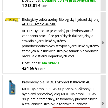
Dostupnosť:
Dodanie do 3-4 pracovných dní.
1 213,01 €
s DPH
Biologický odbúrateľný Biologicky hydraulický olej
AUTEX Hydbio 46 50L
AUTEX Hydbio 46 je vhodný pre hydrostatické
zariadenia pracujúce pri nízkych tlakoch,člny a
stavidlá,hydraulické systémy
poľnohospodárskych strojov,hydraulické systémy
zemných a lesníckych strojov,zariadenia vodných
nádrží a čistiarní odpadových vôd.
Dostupnosť:
Na sklade
424,66 €
s DPH
Prevodový olej MOL Hykomol K 80W-90 4L
MOL Hykomol K 80W-90 je vysoko výkonný EP
hypoidný prevodový olej MOL Hykomol K 80W-
90 je pre diferenciály, rozvodovky priemyselných
a stavebných strojov, osobných a ľahkých