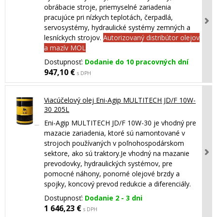
obrábacie stroje, priemyselné zariadenia
pracujúce pri nízkych teplotách, čerpadlá,
servosystémy, hydraulické systémy zemných a
lesníckych strojov.
Autorizovaný distribútor olejov
a mazív MOL
Dostupnosť:
Dodanie do 10 pracovných dní
947,10 €
s DPH
Viacúčelový olej Eni-Agip MULTITECH JD/F 10W-
30 205L
Eni-Agip MULTITECH JD/F 10W-30 je vhodný pre
mazacie zariadenia, ktoré sú namontované v
strojoch používaných v poľnohospodárskom
sektore, ako sú traktory.Je vhodný na mazanie
prevodovky, hydraulických systémov, pre
pomocné náhony, ponorné olejové brzdy a
spojky, koncový prevod redukcie a diferenciály.
Dostupnosť:
Dodanie 2 - 3 dni
1 646,23 €
s DPH