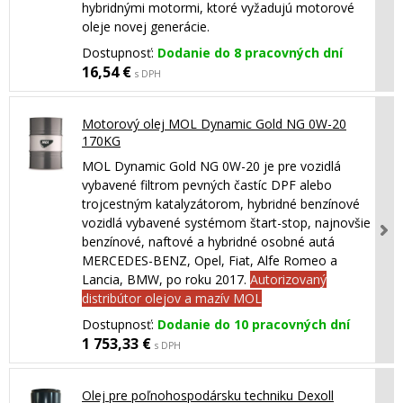
hybridnými motormi, ktoré vyžadujú motorové
oleje novej generácie.
Dostupnosť:
Dodanie do 8 pracovných dní
16,54 €
s DPH
Motorový olej MOL Dynamic Gold NG 0W-20
170KG
MOL Dynamic Gold NG 0W-20 je pre vozidlá
vybavené filtrom pevných častíc DPF alebo
trojcestným katalyzátorom, hybridné benzínové
vozidlá vybavené systémom štart-stop, najnovšie
benzínové, naftové a hybridné osobné autá
MERCEDES-BENZ, Opel, Fiat, Alfe Romeo a
Lancia, BMW, po roku 2017.
Autorizovaný
distribútor olejov a mazív MOL
Dostupnosť:
Dodanie do 10 pracovných dní
1 753,33 €
s DPH
Olej pre poľnohospodársku techniku Dexoll