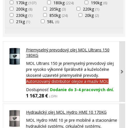
170kg
180kg
190kg
(107)
(224)
(6)
200kg
205kg
220kg
(8)
(3)
(1)
230kg
850kg
20kg
(1)
(24)
(2)
21kg
58L
(1)
(6)
Priemyselný prevodový olej MOL Ultrans 150
180KG
MOL Ultrans 150 je priemyselný prevodový olej
pre vysoko výkonné špirálovité a kuželočelne
skosené uzavreté priemyselné prevody.
Autorizovaný distribútor olejov a mazív MOL
Dostupnosť:
Dodanie do 3-4 pracovných dní.
1 167,28 €
s DPH
Hydraulický olej MOL Hydro HME 10 170KG
MOL Hydro HME 10 je pre mobilné a stacionárne
hydraulické systémy, cirkulačné systémy,