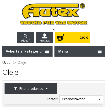
<
0,00 €
Hľadať
Prihlásiť
Vyberte si kategóriu
Menu
Úvod
Oleje
Oleje
Filter produktov
Zoradiť:
Prednastavené