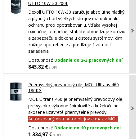
UTTO 10W-30 200L
Dexoll UTTO 10W-30 zaručuje absolútne hladký
a plynulý chod všetkých strojov má dokonalú
ochranu proti opotrebovaniu. Vďaka vysokej
oxidačnej a tepelnej stabilite obmedzuje koróziu
a zabezpečuje dokonalú čistotu systémov, čím
znižuje opotrebenie a predlžuje životnosť
zariadenia.
Dostupnosť:
Dodanie do 2-3 pracovných dní
843,82 €
s DPH
Priemyselný prevodový olej MOL Ultrans 460
180KG
MOL Ultrans 460 je priemyselný prevodový olej
pre vysoko výkonné špirálovité a kuželočelne
skosené uzavreté priemyselné prevody.
Autorizovaný distribútor olejov a mazív MOL
Dostupnosť:
Dodanie do 10 pracovných dní
1 334,97 €
s DPH