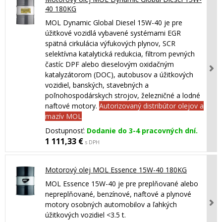
40 180KG
MOL Dynamic Global Diesel 15W-40 je pre
úžitkové vozidlá vybavené systémami EGR
spätná cirkulácia výfukových plynov, SCR
selektívna katalytická redukcia, filtrom pevných
častíc DPF alebo dieselovým oxidačným
katalyzátorom (DOC), autobusov a úžitkových
vozidiel, banských, stavebných a
poľnohospodárskych strojov, železničné a lodné
naftové motory.
Autorizovaný distribútor olejov a
mazív MOL
Dostupnosť:
Dodanie do 3-4 pracovných dní.
1 111,33 €
s DPH
Motorový olej MOL Essence 15W-40 180KG
MOL Essence 15W-40 je pre preplňované alebo
nepreplňované, benzínové, naftové a plynové
motory osobných automobilov a ľahkých
úžitkových vozidiel <3.5 t.