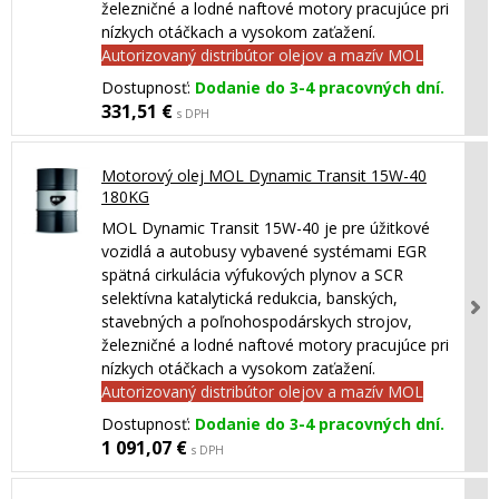
železničné a lodné naftové motory pracujúce pri
nízkych otáčkach a vysokom zaťažení.
Autorizovaný distribútor olejov a mazív MOL
Dostupnosť:
Dodanie do 3-4 pracovných dní.
331,51 €
s DPH
Motorový olej MOL Dynamic Transit 15W-40
180KG
MOL Dynamic Transit 15W-40 je pre úžitkové
vozidlá a autobusy vybavené systémami EGR
spätná cirkulácia výfukových plynov a SCR
selektívna katalytická redukcia, banských,
stavebných a poľnohospodárskych strojov,
železničné a lodné naftové motory pracujúce pri
nízkych otáčkach a vysokom zaťažení.
Autorizovaný distribútor olejov a mazív MOL
Dostupnosť:
Dodanie do 3-4 pracovných dní.
1 091,07 €
s DPH