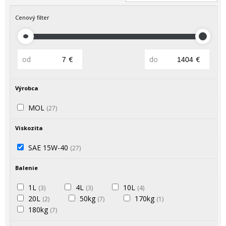
Cenový filter
od
€
do
€
Výrobca
MOL
(27)
Viskozita
SAE 15W-40
(27)
Balenie
1L
4L
10L
(3)
(3)
(4)
20L
50kg
170kg
(2)
(7)
(1)
180kg
(7)