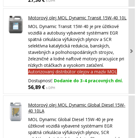
27,36 €
s DPH
Motorový olej MOL Dynamic Transit 15W-40 10L
MOL Dynamic Transit 15W-40 je pre úžitkové
vozidlá a autobusy vybavené systémami EGR
spätná cirkulácia výfukových plynov a SCR
selektívna katalytická redukcia, banských,
stavebných a poľnohospodárskych strojov,
železničné a lodné naftové motory pracujúce pri
nízkych otáčkach a vysokom zaťažení.
Autorizovaný distribútor olejov a mazív MOL
Dostupnosť:
Dodanie do 3-4 pracovných dní.
56,89 €
s DPH
Motorový olej MOL Dynamic Global Diesel 15W-
40 10LA
MOL Dynamic Global Diesel 15W-40 je pre
úžitkové vozidlá vybavené systémami EGR
spätná cirkulácia výfukových plynov, SCR