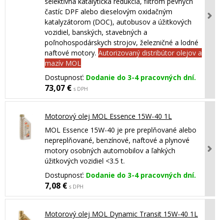
selektívna katalytická redukcia, filtrom pevných
častíc DPF alebo dieselovým oxidačným
katalyzátorom (DOC), autobusov a úžitkových
vozidiel, banských, stavebných a
poľnohospodárskych strojov, železničné a lodné
naftové motory.
Autorizovaný distribútor olejov a
mazív MOL
Dostupnosť:
Dodanie do 3-4 pracovných dní.
73,07 €
s DPH
Motorový olej MOL Essence 15W-40 1L
MOL Essence 15W-40 je pre preplňované alebo
nepreplňované, benzínové, naftové a plynové
motory osobných automobilov a ľahkých
úžitkových vozidiel <3.5 t.
Dostupnosť:
Dodanie do 3-4 pracovných dní.
7,08 €
s DPH
Motorový olej MOL Dynamic Transit 15W-40 1L