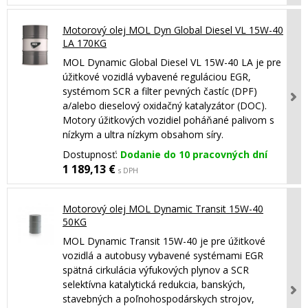
Motorový olej MOL Dyn Global Diesel VL 15W-40
LA 170KG
MOL Dynamic Global Diesel VL 15W-40 LA je pre
úžitkové vozidlá vybavené reguláciou EGR,
systémom SCR a filter pevných častíc (DPF)
a/alebo dieselový oxidačný katalyzátor (DOC).
Motory úžitkových vozidiel poháňané palivom s
nízkym a ultra nízkym obsahom síry.
Dostupnosť:
Dodanie do 10 pracovných dní
1 189,13 €
s DPH
Motorový olej MOL Dynamic Transit 15W-40
50KG
MOL Dynamic Transit 15W-40 je pre úžitkové
vozidlá a autobusy vybavené systémami EGR
spätná cirkulácia výfukových plynov a SCR
selektívna katalytická redukcia, banských,
stavebných a poľnohospodárskych strojov,