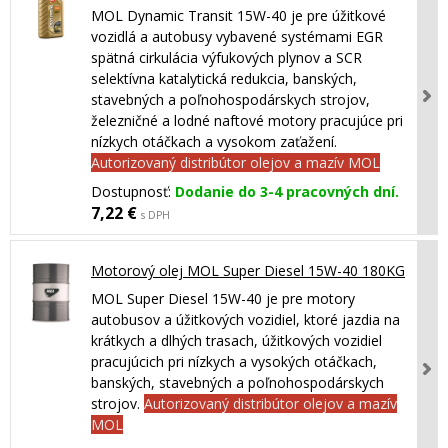
MOL Dynamic Transit 15W-40 je pre úžitkové
vozidlá a autobusy vybavené systémami EGR
spätná cirkulácia výfukových plynov a SCR
selektívna katalytická redukcia, banských,
stavebných a poľnohospodárskych strojov,
železničné a lodné naftové motory pracujúce pri
nízkych otáčkach a vysokom zaťažení.
Autorizovaný distribútor olejov a mazív MOL
Dostupnosť:
Dodanie do 3-4 pracovných dní.
7,22 €
s DPH
Motorový olej MOL Super Diesel 15W-40 180KG
MOL Super Diesel 15W-40 je pre motory
autobusov a úžitkových vozidiel, ktoré jazdia na
krátkych a dlhých trasach, úžitkových vozidiel
pracujúcich pri nízkych a vysokých otáčkach,
banských, stavebných a poľnohospodárskych
strojov.
Autorizovaný distribútor olejov a mazív
MOL