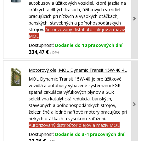
autobusov a úžitkových vozidiel, ktoré jazdia na
krátkych a dlhých trasach, úžitkových vozidiel
pracujúcich pri nízkych a vysokých otáčkach,
banských, stavebných a poľnohospodárskych
strojov.
Autorizovaný distribútor olejov a mazív
MOL
Dostupnosť:
Dodanie do 10 pracovných dní
334,47 €
s DPH
Motorový olej MOL Dynamic Transit 15W-40 4L
MOL Dynamic Transit 15W-40 je pre úžitkové
vozidlá a autobusy vybavené systémami EGR
spätná cirkulácia výfukových plynov a SCR
selektívna katalytická redukcia, banských,
stavebných a poľnohospodárskych strojov,
železničné a lodné naftové motory pracujúce pri
nízkych otáčkach a vysokom zaťažení.
Autorizovaný distribútor olejov a mazív MOL
Dostupnosť:
Dodanie do 3-4 pracovných dní.