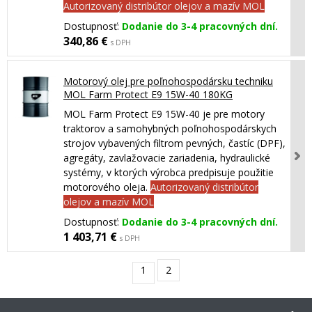
Autorizovaný distribútor olejov a mazív MOL
Dostupnosť:
Dodanie do 3-4 pracovných dní.
340,86 €
s DPH
Motorový olej pre poľnohospodársku techniku
MOL Farm Protect E9 15W-40 180KG
MOL Farm Protect E9 15W-40 je pre motory
traktorov a samohybných poľnohospodárskych
strojov vybavených filtrom pevných, častíc (DPF),
agregáty, zavlažovacie zariadenia, hydraulické
systémy, v ktorých výrobca predpisuje použitie
motorového oleja.
Autorizovaný distribútor
olejov a mazív MOL
Dostupnosť:
Dodanie do 3-4 pracovných dní.
1 403,71 €
s DPH
1
2