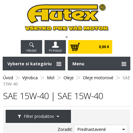
<
0,00 €
Hľadať
Prihlásiť
Vyberte si kategóriu
Menu
Úvod
Výrobca
Mol
Oleje
Oleje motorové
SAE
15W-40
SAE 15W-40 | SAE 15W-40
Filter produktov
Zoradiť:
Prednastavené