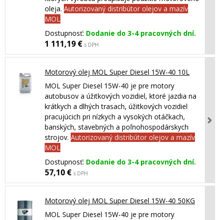
oleja.
Autorizovaný distribútor olejov a mazív
MOL
Dostupnosť:
Dodanie do 3-4 pracovných dní.
1 111,19 €
s DPH
Motorový olej MOL Super Diesel 15W-40 10L
MOL Super Diesel 15W-40 je pre motory
autobusov a úžitkových vozidiel, ktoré jazdia na
krátkych a dlhých trasach, úžitkových vozidiel
pracujúcich pri nízkych a vysokých otáčkach,
banských, stavebných a poľnohospodárskych
strojov.
Autorizovaný distribútor olejov a mazív
MOL
Dostupnosť:
Dodanie do 3-4 pracovných dní.
57,10 €
s DPH
Motorový olej MOL Super Diesel 15W-40 50KG
MOL Super Diesel 15W-40 je pre motory