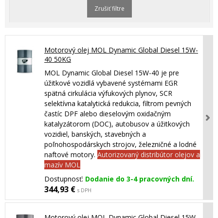
Zrušiť filtre
Motorový olej MOL Dynamic Global Diesel 15W-
40 50KG
MOL Dynamic Global Diesel 15W-40 je pre
úžitkové vozidlá vybavené systémami EGR
spätná cirkulácia výfukových plynov, SCR
selektívna katalytická redukcia, filtrom pevných
častíc DPF alebo dieselovým oxidačným
katalyzátorom (DOC), autobusov a úžitkových
vozidiel, banských, stavebných a
poľnohospodárskych strojov, železničné a lodné
naftové motory.
Autorizovaný distribútor olejov a
mazív MOL
Dostupnosť:
Dodanie do 3-4 pracovných dní.
344,93 €
s DPH
Motorový olej MOL Dynamic Global Diesel 15W-