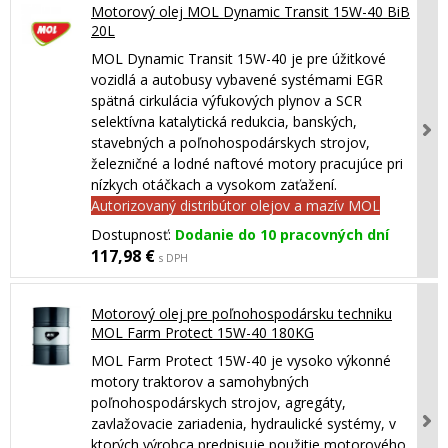
Motorový olej MOL Dynamic Transit 15W-40 BiB
20L
MOL Dynamic Transit 15W-40 je pre úžitkové
vozidlá a autobusy vybavené systémami EGR
spätná cirkulácia výfukových plynov a SCR
selektívna katalytická redukcia, banských,
stavebných a poľnohospodárskych strojov,
železničné a lodné naftové motory pracujúce pri
nízkych otáčkach a vysokom zaťažení.
Autorizovaný distribútor olejov a mazív MOL
Dostupnosť:
Dodanie do 10 pracovných dní
117,98 €
s DPH
Motorový olej pre poľnohospodársku techniku
MOL Farm Protect 15W-40 180KG
MOL Farm Protect 15W-40 je vysoko výkonné
motory traktorov a samohybných
poľnohospodárskych strojov, agregáty,
zavlažovacie zariadenia, hydraulické systémy, v
ktorých výrobca predpisuje použitie motorového