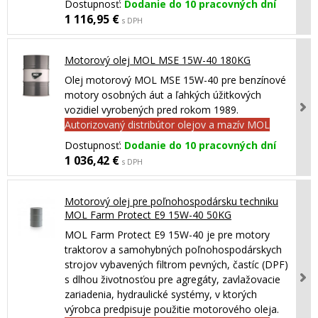
Dostupnosť:
Dodanie do 10 pracovných dní
1 116,95 €
s DPH
Motorový olej MOL MSE 15W-40 180KG
Olej motorový MOL MSE 15W-40 pre benzínové
motory osobných áut a ľahkých úžitkových
vozidiel vyrobených pred rokom 1989.
Autorizovaný distribútor olejov a mazív MOL
Dostupnosť:
Dodanie do 10 pracovných dní
1 036,42 €
s DPH
Motorový olej pre poľnohospodársku techniku
MOL Farm Protect E9 15W-40 50KG
MOL Farm Protect E9 15W-40 je pre motory
traktorov a samohybných poľnohospodárskych
strojov vybavených filtrom pevných, častíc (DPF)
s dlhou životnosťou pre agregáty, zavlažovacie
zariadenia, hydraulické systémy, v ktorých
výrobca predpisuje použitie motorového oleja.