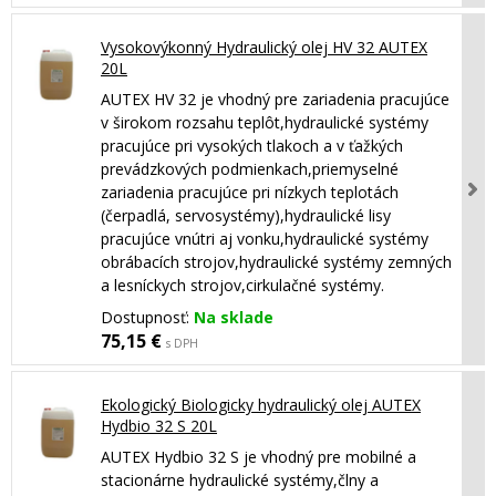
Vysokovýkonný Hydraulický olej HV 32 AUTEX
20L
AUTEX HV 32 je vhodný pre zariadenia pracujúce
v širokom rozsahu teplôt,hydraulické systémy
pracujúce pri vysokých tlakoch a v ťažkých
prevádzkových podmienkach,priemyselné
zariadenia pracujúce pri nízkych teplotách
(čerpadlá, servosystémy),hydraulické lisy
pracujúce vnútri aj vonku,hydraulické systémy
obrábacích strojov,hydraulické systémy zemných
a lesníckych strojov,cirkulačné systémy.
Dostupnosť:
Na sklade
75,15 €
s DPH
Ekologický Biologicky hydraulický olej AUTEX
Hydbio 32 S 20L
AUTEX Hydbio 32 S je vhodný pre mobilné a
stacionárne hydraulické systémy,člny a