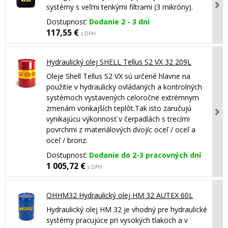
systémy s veľmi tenkými filtrami (3 mikróny).
Dostupnosť:
Dodanie 2 - 3 dni
117,55 €
s DPH
Hydraulický olej SHELL Tellus S2 VX 32 209L
Oleje Shell Tellus S2 VX sú určené hlavne na
použitie v hydraulicky ovládaných a kontrolných
systémoch vystavených celoročne extrémnym
zmenám vonkajších teplôt.Tak isto zaručujú
vynikajúcu výkonnosť v čerpadlách s trecími
povrchmi z materiálových dvojíc oceľ / oceľ a
oceľ / bronz.
Dostupnosť:
Dodanie do 2-3 pracovných dní
1 005,72 €
s DPH
OHHM32 Hydraulický olej HM 32 AUTEX 60L
Hydraulický olej HM 32 je vhodný pre hydraulické
systémy pracujúce pri vysokých tlakoch a v