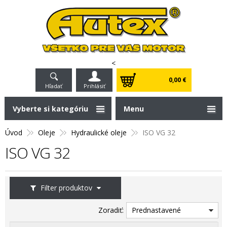
<
0,00 €
Hľadať
Prihlásiť
Vyberte si kategóriu
Menu
Úvod
Oleje
Hydraulické oleje
ISO VG 32
ISO VG 32
Filter produktov
Zoradiť:
Prednastavené