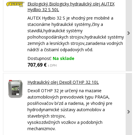
Ekologický Biologicky hydraulický olej AUTEX
Hydbio 32 S 50L
AUTEX Hydbio 32 S je vhodný pre mobilné a
stacionárne hydraulické systémy,člny a
stavidlá,hydraulické systémy
poľnohospodárskych strojov,hydraulické systémy
zemných a lesníckych strojov,zariadenia vodných
nádrží a čistiarní odpadových vôd.
Dostupnosť:
Na sklade
707,69 €
s DPH
Hydraulický olej Dexoll OTHP 32 10L
Dexoll OTHP 32 je určený na mazanie
automobilových prevodoviek typu PRAGA,
posilňovačov bŕzd a riadenia, je vhodný pre
hydrodynamické sústavy automobilov a
stavebných strojov,
vysokozdvižných vozíkov a podobných
mechanizmov.