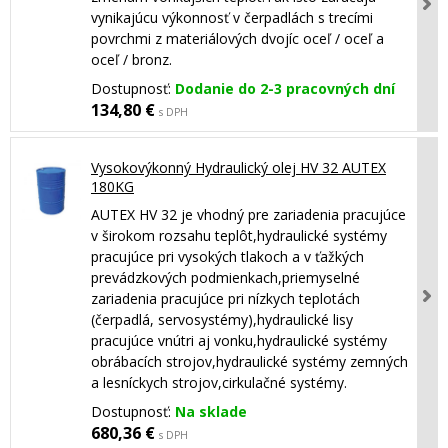
vynikajúcu výkonnosť v čerpadlách s trecími
povrchmi z materiálových dvojíc oceľ / oceľ a
oceľ / bronz.
Dostupnosť:
Dodanie do 2-3 pracovných dní
134,80 €
s DPH
Vysokovýkonný Hydraulický olej HV 32 AUTEX
180KG
AUTEX HV 32 je vhodný pre zariadenia pracujúce
v širokom rozsahu teplôt,hydraulické systémy
pracujúce pri vysokých tlakoch a v ťažkých
prevádzkových podmienkach,priemyselné
zariadenia pracujúce pri nízkych teplotách
(čerpadlá, servosystémy),hydraulické lisy
pracujúce vnútri aj vonku,hydraulické systémy
obrábacích strojov,hydraulické systémy zemných
a lesníckych strojov,cirkulačné systémy.
Dostupnosť:
Na sklade
680,36 €
s DPH