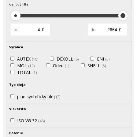
Cenový filter
od
€
do
€
Výrobca
AUTEX
DEXOLL
ENI
(18)
(6)
(5)
MOL
Orlen
SHELL
(12)
(1)
(5)
TOTAL
(1)
Typ oleja
plne syntetický olej
(2)
Viskozita
ISO VG 32
(48)
Balenie