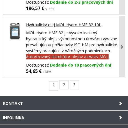
Dostupnosť:
Dodanie do 2-3 pracovných dní
196,57 €
s DPH
Hydraulický olej MOL Hydro HME 32 10L
MOL Hydro HME 32 je Vysoko kvalitný
hydraulický olej s výkonnostnou úrovňou výrazne
presahujúcou požiadavky ISO HM pre hydraulické
systémy pracujúce v náročných podmienkach.
Autorizovaný distribútor olejov a mazív MOL
Dostupnosť:
Dodanie do 10 pracovných dní
54,65 €
s DPH
1
2
3
KONTAKT
INFOLINKA