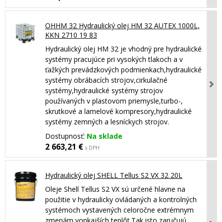
OHHM 32 Hydraulický olej HM 32 AUTEX 1000L,
KKN 2710 19 83
Hydraulický olej HM 32 je vhodný pre hydraulické
systémy pracujúce pri vysokých tlakoch a v
ťažkých prevádzkových podmienkach,hydraulické
systémy obrábacích strojov,cirkulačné
systémy,hydraulické systémy strojov
používaných v plastovom priemysle,turbo-,
skrutkové a lamelové kompresory,hydraulické
systémy zemných a lesníckych strojov.
Dostupnosť:
Na sklade
2 663,21 €
s DPH
Hydraulický olej SHELL Tellus S2 VX 32 20L
Oleje Shell Tellus S2 VX sú určené hlavne na
použitie v hydraulicky ovládaných a kontrolných
systémoch vystavených celoročne extrémnym
zmenám vonkajších teplôt.Tak isto zaručujú