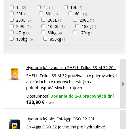
1L
4L
10L
(2)
(1)
(6)
20L
50L
60L
(8)
(3)
(3)
200L
205L
208L
(2)
(1)
(1)
209L
1000L
18kg
(2)
(1)
(1)
47kg
50kg
170kg
(1)
(4)
(3)
180kg
850kg
(6)
(1)
Hydraulická kvapalina SHELL Tellus S3 M 32 20L
SHELL Tellus S3 M 32 používa sa v priemyselných
aplikáciách a v mnohých cestných a
poľnohospodárskych strojoch.
Dostupnosť:
Dodanie do 2-3 pracovných dní
130,90 €
s DPH
Hydraulický olej Eni-Agip OSO 32 20L
Eni-Agip OSO 32 je vhodný pre hydraulické