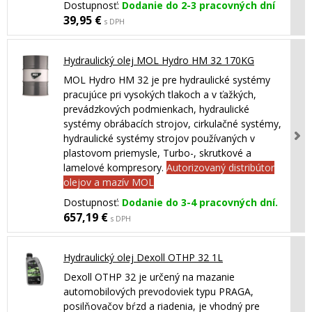
Dostupnosť:
Dodanie do 2-3 pracovných dní
39,95 €
s DPH
Hydraulický olej MOL Hydro HM 32 170KG
MOL Hydro HM 32 je pre hydraulické systémy
pracujúce pri vysokých tlakoch a v ťažkých,
prevádzkových podmienkach, hydraulické
systémy obrábacích strojov, cirkulačné systémy,
hydraulické systémy strojov používaných v
plastovom priemysle, Turbo-, skrutkové a
lamelové kompresory.
Autorizovaný distribútor
olejov a mazív MOL
Dostupnosť:
Dodanie do 3-4 pracovných dní.
657,19 €
s DPH
Hydraulický olej Dexoll OTHP 32 1L
Dexoll OTHP 32 je určený na mazanie
automobilových prevodoviek typu PRAGA,
posilňovačov bŕzd a riadenia, je vhodný pre