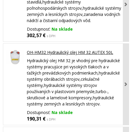
stavidlá,hydraulické systémy
poľnohospodárskych strojov,hydraulické systémy
zemných a lesníckych strojov,zariadenia vodných
nádrží a čistiarní odpadových vôd.
Dostupnosť:
Na sklade
302,57 €
s DPH
OH-HM32 Hydraulický olej HM 32 AUTEX 50L
Hydraulický olej HM 32 je vhodný pre hydraulické
systémy pracujúce pri vysokých tlakoch a v
ťažkých prevádzkových podmienkach,hydraulické
systémy obrábacích strojov,cirkulačné
systémy,hydraulické systémy strojov
používaných v plastovom priemysle,turbo-,
skrutkové a lamelové kompresory,hydraulické
systémy zemných a lesníckych strojov.
Dostupnosť:
Na sklade
190,31 €
s DPH