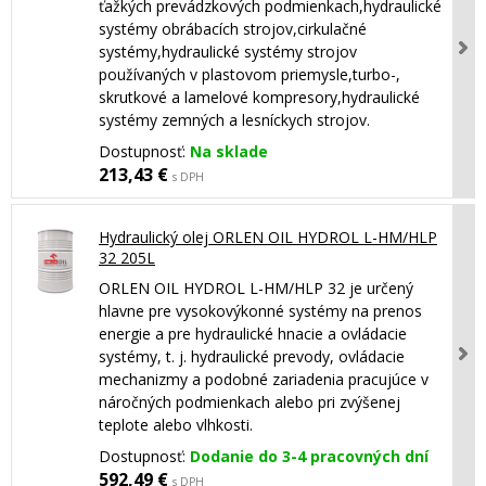
ťažkých prevádzkových podmienkach,hydraulické
systémy obrábacích strojov,cirkulačné
systémy,hydraulické systémy strojov
používaných v plastovom priemysle,turbo-,
skrutkové a lamelové kompresory,hydraulické
systémy zemných a lesníckych strojov.
Dostupnosť:
Na sklade
213,43 €
s DPH
Hydraulický olej ORLEN OIL HYDROL L-HM/HLP
32 205L
ORLEN OIL HYDROL L-HM/HLP 32 je určený
hlavne pre vysokovýkonné systémy na prenos
energie a pre hydraulické hnacie a ovládacie
systémy, t. j. hydraulické prevody, ovládacie
mechanizmy a podobné zariadenia pracujúce v
náročných podmienkach alebo pri zvýšenej
teplote alebo vlhkosti.
Dostupnosť:
Dodanie do 3-4 pracovných dní
592,49 €
s DPH